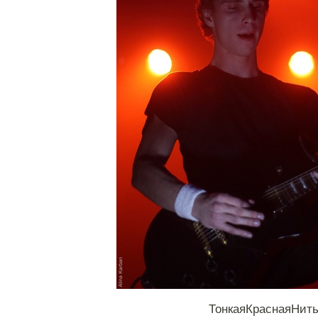
ТонкаяКраснаяНит