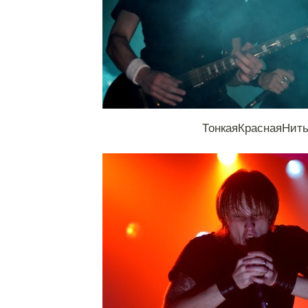
ТонкаяКраснаяНит