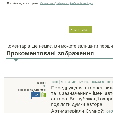
Постійна адреса сторінки:
//sumno.com/gallery/muzyka-3-h-mist-u-bingo/
Коментарів ще немає. Ви можете залишити перши
Прокоментовані зображення
...
кіно
література
музика
візуалка
теа
дизайн:
tux
Передрук для інтернет-ви
розробка та підтримка:
та із зазначенням імені ав
автора. Всі публікації охо
поділяти думки автора.
Арт-матеріали Сумно?:
кн