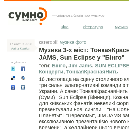
— спільнота блогів про культуру
кіно
література
музика
категорії:
музика
фото
17 жовтня 2010
Музика 3-х міст: ТонкаяКрас
Аліна Карбан
JAMS, Sun Eclipse у "Бінго"
поділитися:
теґи:
Бінго
,
Jim Jams
,
SUN ECLIPS
Концерти
,
ТонкаяКраснаяНить
16 листопада на сцену столичного к
три сильні альтернативні команди з т
України. А саме: ТонкаяКраснаяНить 
(Суми) і Sun Eclipse (Вінниця). Кожн
для київських фанатів невеликі сюрп
презентували нові сингли – "На Сол
Планеты" і "Переломы", JIM JAMS зав
ексклюзивною презентацією нового 
времени", а хедлайнери цього вечор