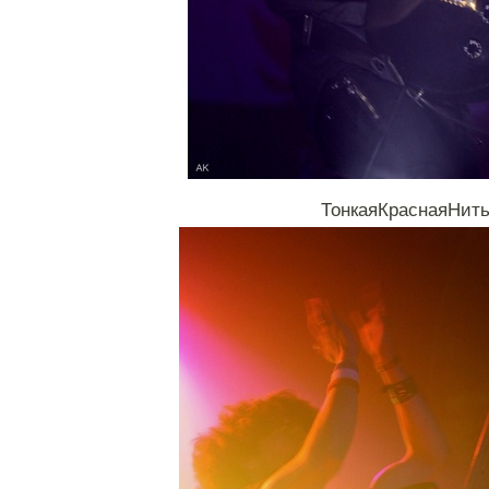
ТонкаяКраснаяНит