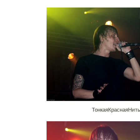
ТонкаяКраснаяНит