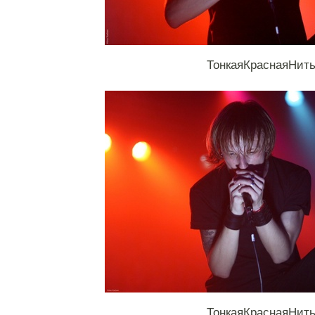
ТонкаяКраснаяНит
ТонкаяКраснаяНит