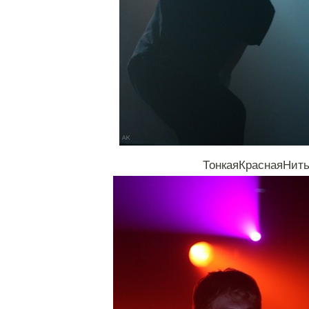
ТонкаяКраснаяНит