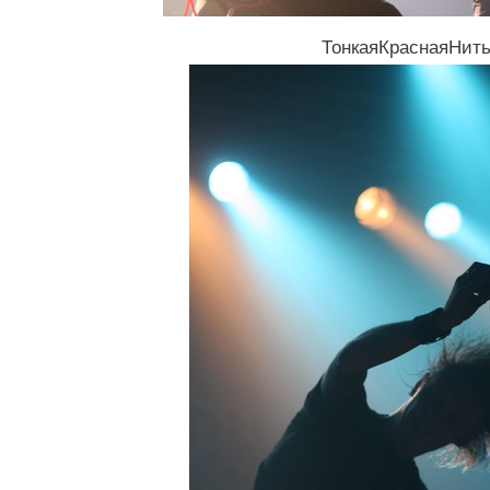
ТонкаяКраснаяНит