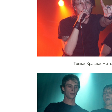
ТонкаяКраснаяНит