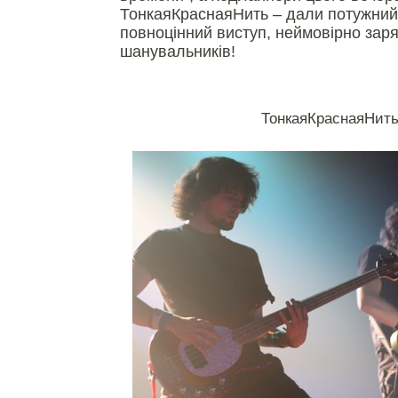
ТонкаяКраснаяНить – дали потужний
повноцінний виступ, неймовірно за
шанувальників!
ТонкаяКраснаяНит