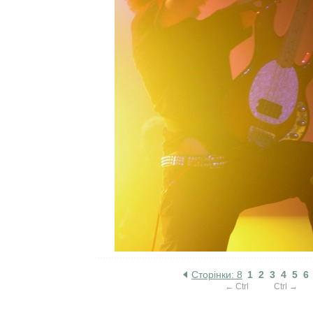
Сторінки: 8
1
2
3
4
5
6
← Ctrl
Ctrl →