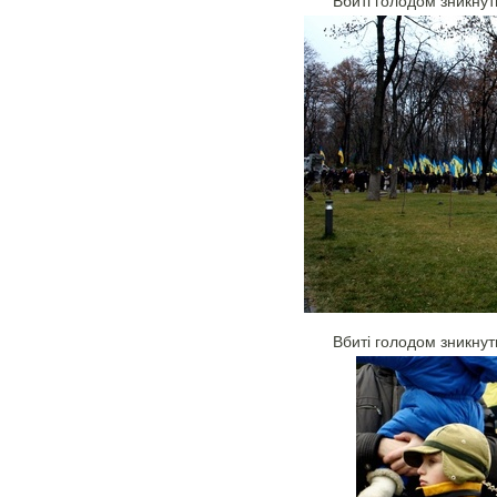
Вбиті голодом зникнут
Вбиті голодом зникнут