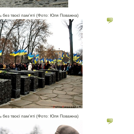
ь без твоєї пам'яті (Фото: Юля Поважна)
ь без твоєї пам'яті (Фото: Юля Поважна)