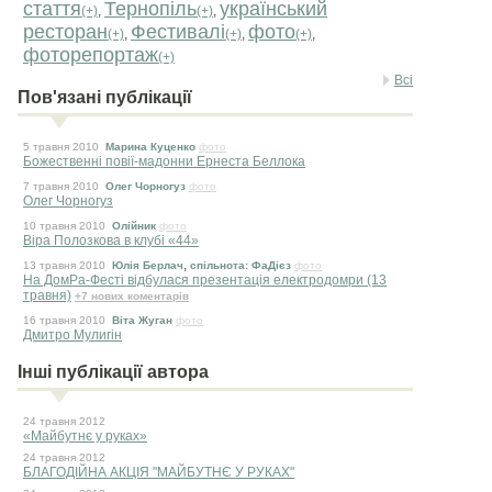
стаття
Тернопіль
український
(+)
,
(+)
,
ресторан
Фестивалі
фото
(+)
,
(+)
,
(+)
,
фоторепортаж
(+)
Всі
Пов'язані публікації
5 травня 2010
Марина Куценко
фото
Божественні повії-мадонни Ернеста Беллока
7 травня 2010
Олег Чорногуз
фото
Олег Чорногуз
10 травня 2010
Олійник
фото
Віра Полозкова в клубі «44»
,
13 травня 2010
Юлія Берлач
спільнота: ФаДієз
фото
На ДомРа-Фесті відбулася презентація електродомри (13
травня)
+7 нових коментарів
16 травня 2010
Вітa Жуган
фото
Дмитро Мулигін
Інші публікації автора
24 травня 2012
«Майбутнє у руках»
24 травня 2012
БЛАГОДІЙНА АКЦІЯ "МАЙБУТНЄ У РУКАХ"