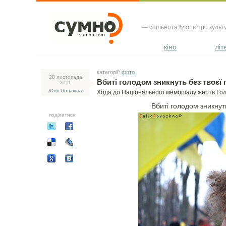
— спільнота блогів про культ
кіно
літ
категорії:
фото
28 листопада
Вбиті голодом зникнуть без твоєї 
2011
Юля Поважна
Хода до Національного меморіалу жертв Гол
Вбиті голодом зникнут
поділитися: