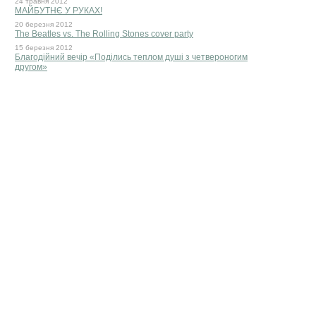
24 травня 2012
МАЙБУТНЄ У РУКАХ!
20 березня 2012
The Beatles vs. The Rolling Stones cover party
15 березня 2012
Благодійний вечір «Поділись теплом душі з четвероногим
другом»