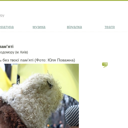
уру
ература
музика
візуалка
театр
пам'яті
одомору (м. Київ)
ь без твоєї пам'яті (Фото: Юля Поважна)