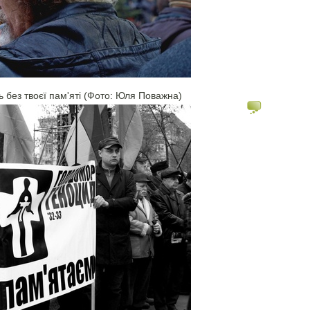
ь без твоєї пам'яті (Фото: Юля Поважна)