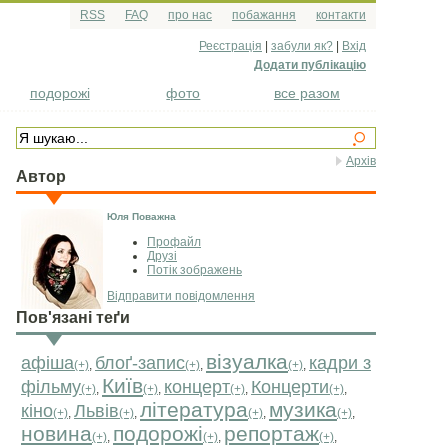
RSS
FAQ
про нас
побажання
контакти
Реєстрація
|
забули як?
|
Вхід
Додати публікацію
подорожі
фото
все разом
Архів
Автор
Юля Поважна
Профайл
Друзі
Потік зображень
Відправити повідомлення
Пов'язані теґи
візуалка
афіша
блоґ-запис
кадри з
(+)
,
(+)
,
(+)
,
Київ
фільму
концерт
Концерти
(+)
,
(+)
,
(+)
,
(+)
,
література
музика
кіно
Львів
(+)
,
(+)
,
(+)
,
(+)
,
новина
подорожі
репортаж
(+)
,
(+)
,
(+)
,