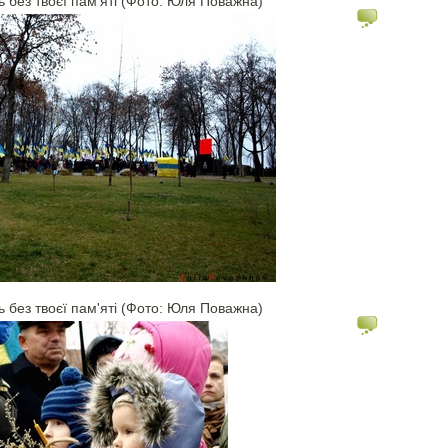
ь без твоєї пам'яті (Фото: Юля Поважна)
ь без твоєї пам'яті (Фото: Юля Поважна)