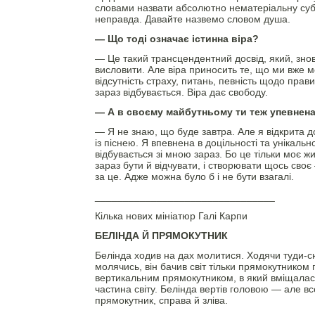
словами назвати абсолютно нематеріальну суб
неправда. Давайте назвемо словом душа.
— Що тоді означає істинна віра?
— Це такий трансцендентний досвід, який, зно
висловити. Але віра приносить те, що ми вже 
відсутність страху, питань, певність щодо прави
зараз відбувається. Віра дає свободу.
— А в своєму майбутньому ти теж упевнен
— Я не знаю, що буде завтра. Але я відкрита д
із піснею. Я впевнена в доцільності та унікально
відбувається зі мною зараз. Бо це тільки моє жит
зараз бути й відчувати, і створювати щось своє
за це. Адже можна було б і не бути взагалі.
________________________________
Кілька нових мініатюр Галі Карпи
БЕЛІНДА Й ПРЯМОКУТНИК
Белінда ходив на дах молитися. Ходячи туди-
молячись, він бачив світ тільки прямокутником
вертикальним прямокутником, в який вміщала
частина світу. Белінда вертів головою — але в
прямокутник, справа й зліва.