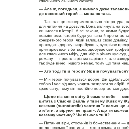
класичного лінійного сюжету.
— Але ж, погодься, є чимало дуже таланов
де основний герой — мова як така.
— Так, але це експериментальна література, 
для читання на дозвіллі. Вона вплинула на все,
лишилася в історії. А всі закони, за якими будує
незмінними. Історія буде успішна й прочитаєтьс
конкретного героя, який залишає свою домівку,
проходить дорогу випробувань, зустрічає прекр
примирюється з батьком, здобуває свій трофей
для класичного міфу, для міфів різних культур, 
роману — просто в різних варіаціях, але завжди
так буде вічно, іншого немає, тому що така на
— Хто тоді твій герой? Як він почувається?
— Мій герой почувається добре. Він здебільшо
собою і час від часу ходить зазирати за обрій.
краю світу, тому він постійно повертається дод
— Щодо пізнання світу й самого себе — ме
цитата з Сімони Вайль у твоєму Живому Жу
неземна (surnaturelle) частина їх самих ще 
атеїсти, а віруючі не праві». А що ти може
неземну частину? Чи пізнала ти її?
— Питання віри, стосунків із божественним — д
щодо неземної частини — якщо земна я спро