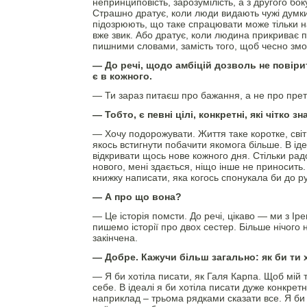
непринциповість, зарозумілість, а з другого бо
Страшно дратує, коли люди видають чужі думки 
підозрюють, що таке спрацювати може тільки н
вже звик. Або дратує, коли людина прикриває п
пишними словами, замість того, щоб чесно змо
— До речі, щодо амбіцій дозволь не повірит
є в кожного.
— Ти зараз питаєш про бажання, а не про претен
— Тобто, є певні цілі, конкретні, які чітко зн
— Хочу подорожувати. Життя таке коротке, світ
якось встигнути побачити якомога більше. В іде
відкривати щось нове кожного дня. Стільки радо
нового, мені здається, ніщо інше не приносить.
книжку написати, яка когось спонукала би до ру
— А про що вона?
— Це історія помсти. До речі, цікаво — ми з І
пишемо історії про двох сестер. Більше нічого
закінчена.
— Добре. Кажучи більш загально: як би ти 
— Я би хотіла писати, як Галя Карпа. Щоб мій 
себе. В ідеалі я би хотіла писати дуже конкретн
наприклад – трьома рядками сказати все. Я би 