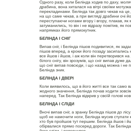
Одного разу, коли Белінда ходив по даху, моля
драбина, вона хиталася на вітрі своїми мотузк
перекладинами. Белінда так довго чекав на це,
на що саме чекав, а при вигляді драбини очі йо
переступаючи ногами вгору і вгору, плакав, як
затуманились, то він і не відразу помітив, як по
напрямках його прямокутник.
БЕЛІНДА І СНІГ
Випав сніг, і Белінда пішов подивитися, як зада
пішов вперед, а кроки його позаду засипались 
все йшов і йшов, і аж коли він перетворився на 
білого снігу, він зрозумів, що сніг випав дуже д
що сніг випав повсюди, і що назад можна і не п
Белінда зник.
БЕЛІНДА І ДВЕРІ
Коли виявилось, що в його житті все так само в
жодного значення, Белінда почав ходити зовс
наперед. Так Белінда відкрив у своїй голові нов
БЕЛІНДА І СЛІДИ
Вночі випав сніг, а зранку Белінда пішов до лісу.
щоб не намочити ноги, Белінда мусив ступати к
хто був пройшов тут першим. Белінда йшов і й
обірвалися прямо посеред дороги. Так Белінда
його сліди, і повернувся.