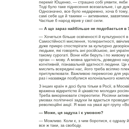
переміг Ющенко, — страшно собі уявити, якби 
Тоді було таке піднесення всезагальне, і це ду
Однозначно, все було недаремно, хоча б тому,
самі себе ще й такими — активними, завзятими
Частіше б народ вірив у свої сили.
— А що зараз найбільше не подобається в У
— Хочеться більше освіченості й культурності в
Самостійності мислення, толерантності, ввічливо
дуже прикро спостерігати за культурно дезор
людьми, які говорять ані російською, ані украї
такому сурогаті. Вони ніби беруть і по живому в
орган — мову. А мовна здатність, доведено нау
когнітивній, пізнавальній здатності людини. Це
мислить всередині нас, його треба всіляко плек
притлумлювати. Важливою перемогою для украї
раз і назавжди позбулися колоніального компл
З інших країн я досі була тільки в Росії, в Мос
вражена відкритістю й цікавістю молодих росія
Треба викорінювати стереотипи. Росіяни активн
умовах політичної задухи їм вдається проводи
революційні акції. Я маю на увазі арт-групу «В
— Може, ця задуха і є умовою?
— Можливо. Коли є, з чим боротися, є одразу й
все ж таки, за свободу.