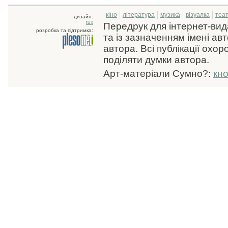
кіно
література
музика
візуалка
теа
дизайн:
tux
Передрук для інтернет-ви
розробка та підтримка:
та із зазначенням імені ав
автора. Всі публікації охо
поділяти думки автора.
Арт-матеріали Сумно?:
кн