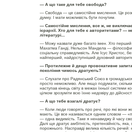
— А що таке для тебе свобода?
— Свобода — це самостійне мислення. Це роз
думку. І мати можливість бути почутим.
— Самостійне мислення, все ж, не виключає
ієрархії. Хто для тебе є авторитетами? — н
літературі...
— Можу назвати дуже багато імен. Хто перший 
Махатма Ганді, Нельсон Мандела — філософи-б
соціальну справедливість. Але Ісус Христос, б
найперший, найдоступніший духовний авторите
— Протилежне й дещо провокативне запита
покоління чимось дратують?
— Слухати про Радянський Союз в громадськом
просто неможливо. Але якщо подумати, скільки 
наступав кінець світу в межах їхньої системи к
цілком зрозуміти всю їхню недовіру до дійсності
— А що тебе взагалі дратує?
— Коли люди говорять про речі, про які вони 
мають. Це все називається одним словом — «по
— одна видимість. Таке я ненавиджу й часу сво
Далі ще дратує амбітність, претензійність, яка,
порожнього. Насправді велика кількість речей: 