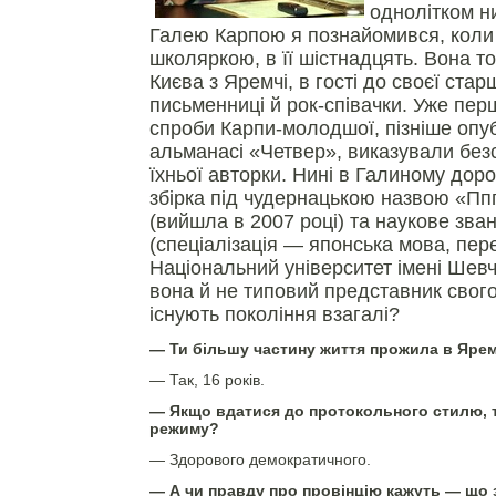
однолітком ни
Галею Карпою я познайомився, коли
школяркою, в її шістнадцять. Вона то
Києва з Яремчі, в гості до своєї ста
письменниці й рок-співачки. Уже перш
спроби Карпи-молодшої, пізніше опуб
альманасі «Четвер», виказували без
їхньої авторки. Нині в Галиному до
збірка під чудернацькою назвою «Пп
(вийшла в 2007 році) та наукове зван
(спеціалізація — японська мова, пер
Національний університет імені Шев
вона й не типовий представник свого
існують покоління взагалі?
— Ти більшу частину життя прожила в Ярем
— Так, 16 років.
— Якщо вдатися до протокольного стилю, т
режиму?
— Здорового демократичного.
— А чи правду про провінцію кажуть — що