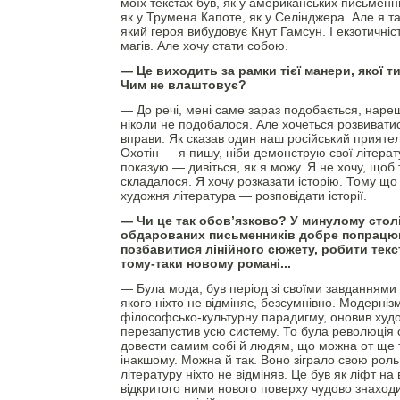
моїх текстах був, як у американських письменни
як у Трумена Капоте, як у Селінджера. Але я т
який героя вибудовує Кнут Гамсун. І екзотичні
магів. Але хочу стати собою.
— Це виходить за рамки тієї манери, якої т
Чим не влаштовує?
— До речі, мені саме зараз подобається, нареш
ніколи не подобалося. Але хочеться розвиватис
вправи. Як сказав один наш російський приятел
Охотін — я пишу, ніби демонструю свої літерату
показую — дивіться, як я можу. Я не хочу, щоб
складалося. Я хочу розказати історію. Тому що
художня література — розповідати історії.
— Чи це так обов’язково? У минулому стол
обдарованих письменників добре попрацюв
позбавитися лінійного сюжету, робити текст
тому-таки новому романі...
— Була мода, був період зі своїми завданнями
якого ніхто не відміняє, безсумнівно. Модерніз
філософсько-культурну парадигму, оновив худ
перезапустив усю систему. То була революція с
довести самим собі й людям, що можна от ще т
інакшому. Можна й так. Воно зіграло свою рол
літературу ніхто не відміняв. Це був як ліфт на
відкритого ними нового поверху чудово знаходи