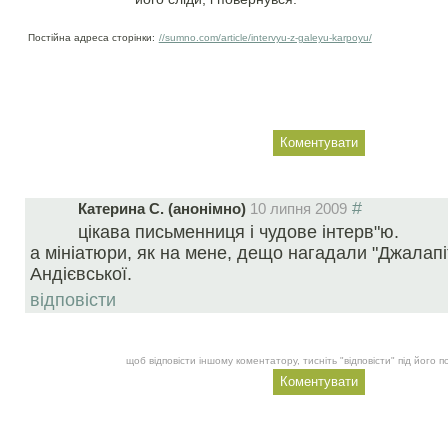
Постійна адреса сторінки:
//sumno.com/article/intervyu-z-galeyu-karpoyu/
#
Катерина С. (анонімно)
10 липня 2009
цікава письменниця і чудове інтерв"ю.
a мініатюри, як на мене, дещо нагадали "Джалап
Андієвської.
відповісти
щоб відповісти іншому коментатору, тисніть "відповісти" під його