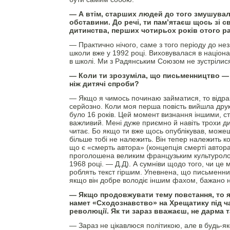
— А втім, старших людей до того змушувал
обставини. До речі, ти пам’ятаєш щось зі с
дитинства, перших чотирьох років отого р
— Практично нічого, саме з того періоду до не
школи вже у 1992 році. Виховувалася в націонал
в школі. Ми з Радянським Союзом не зустрілися,
— Коли ти зрозуміла, що письменництво — 
ніж дитячі спроби?
— Якщо я чимось починаю займатися, то відра
серйозно. Коли моя перша повість вийшла друк
було 16 років. Цей момент визнання іншими, 
важливий. Мені дуже приємно й навіть трохи д
читає. Бо якщо ти вже щось опублікував, можеш
більше тобі не належить. Він тепер належить ко
що є «смерть автора» (концепція смерті автора
проголошена великим французьким культурол
1968 році. — Д.Д). А сумніви щодо того, чи це м
роблять текст гіршим. Упевнена, що письменник
якщо він добре володіє іншим фахом, бажано н
— Якщо продовжувати тему повстання, то я
намет «Сходознавство» на Хрещатику під ч
революції. Як ти зараз вважаєш, не дарма 
— Зараз не цікавлюся політикою, але в будь-я