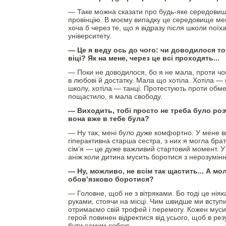
— Таке можна сказати про будь-яке середовище
провінцію. В моєму випадку це середовище мен
хоча б через те, що я відразу після школи поїха
університету.
— Це я веду ось до чого: чи доводилося то
віці? Як на мене, через це всі проходять...
— Поки не доводилося, бо я не мала, проти чо
в любові й достатку. Мала що хотіла. Хотіла —
школу, хотіла — танці. Протестують проти обм
пощастило, я мала свободу.
— Виходить, тобі просто не треба було ро
вона вже в тебе була?
— Ну так, мені було дуже комфортно. У мене ви
гіперактивна старша сестра, з них я могла бра
сім’я — це дуже важливий стартовий момент. У 
аніж коли дитина мусить боротися з нерозумін
— Ну, можливо, не всім так щастить... А мол
обов’язково боротися?
— Головне, щоб не з вітряками. Бо тоді це нія
руками, стоячи на місці. Чим швидше ми вступ
отримаємо свій трофей і перемогу. Кожен муси
герой повинен відректися від усього, щоб в рез
бути самим собою.