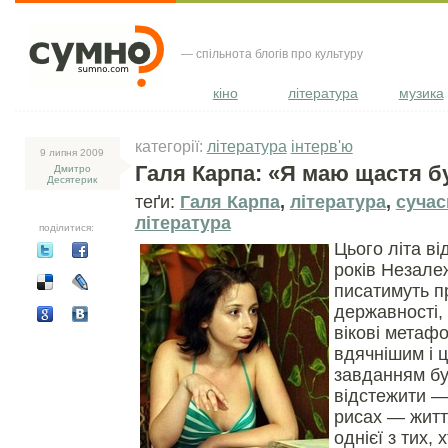
— спільнота блогів про культуру
кіно
література
музика
категорії:
література
інтерв'ю
9 липня 2009
Галя Карпа: «Я маю щастя бу
Дмитро
Десятерик
теґи:
Галя Карпа
,
література
,
сучас
література
поділитися:
Цього літа ві
років Незале
писатимуть п
державності,
вікові метафо
вдячнішим і 
завданням бу
відстежити —
рисах — житт
однієї з тих, х