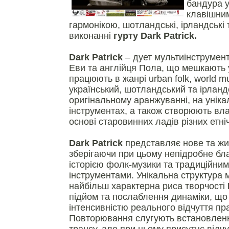
бандура у
клавішни
гармонікою, шотландські, ірландські т
виконанні
гурту Dark Patrick.
Dark Patrick
– дует мультиінструмента
Еви та англійця Пола, що мешкають у
працюють в жанрі urban folk, world m
український, шотландський та ірлан
оригінальному аранжуванні, на унік
інструментах, а також створюють вла
основі старовинних ладів різних етні
Dark Patrick
представляє нове та жи
зберігаючи при цьому непідробне бл
історією фолк-музики та традиційни
інструментами. Унікальна структура 
найбільш характерна риса творчості
підйом та послаблення динаміки, що 
інтенсивністю реального відчуття пр
Повторювання слугують встановлен