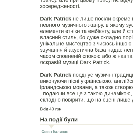
трансу, але при цьому присутнє відчу
зосередженості.
Dark Patrick
не лише посіли окреме 
певного музичного жанру, в якому зу
елементи етніки та ембієнту, але й с
власний стиль, бо дуже складно порі
унікальне мистецтво з чиєюсь іншою 
звучання й акустична база надає лег
часом сповненій спокою або ж навп
яскравій музиці Dark Patrick.
Dark Patrick
поєднує музичні традиції
виконуючи пісні українською, англійс
ірландською мовами, а також створює
, подаючи все це з такою динамікою
складно повірити, що на сцені лише 
Вхід 40 грн.
На події були
Орест Калиняк