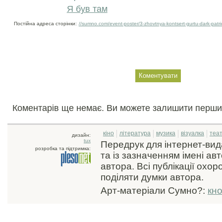
Я був там
Постійна адреса сторінки:
//sumno.com/event-poster/3-zhovtnya-kontsert-gurtu-dark-patric
Коментарів ще немає. Ви можете залишити перши
кіно
література
музика
візуалка
теа
дизайн:
tux
Передрук для інтернет-ви
розробка та підтримка:
та із зазначенням імені ав
автора. Всі публікації охо
поділяти думки автора.
Арт-матеріали Сумно?:
кн