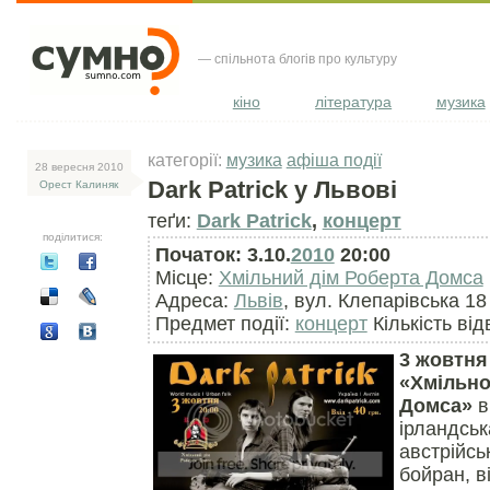
— спільнота блогів про культуру
кіно
література
музика
категорії:
музика
афіша події
28 вересня 2010
Dark Patrick у Львові
Орест Калиняк
теґи:
Dark Patrick
,
концерт
поділитися:
Початок: 3.10.
2010
20:00
Місце:
Хмільний дім Роберта Домса
Адреса:
Львів
, вул. Клепарівська 18
Предмет події:
концерт
Кількість від
3 жовтня 
«Хмільно
Домса»
в
ірландськ
австрійсь
бойран, в