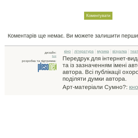
Коментарів ще немає. Ви можете залишити перши
кіно
література
музика
візуалка
теа
дизайн:
tux
Передрук для інтернет-ви
розробка та підтримка:
та із зазначенням імені ав
автора. Всі публікації охо
поділяти думки автора.
Арт-матеріали Сумно?:
кн