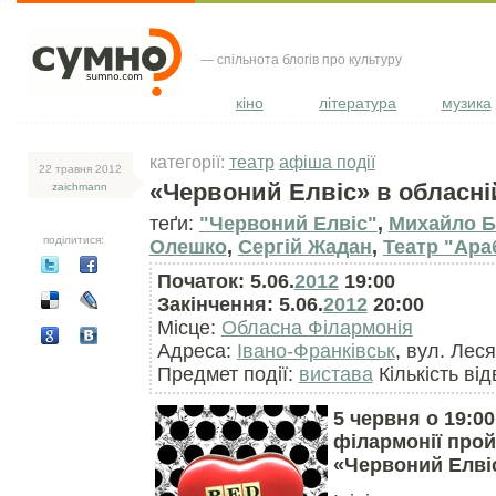
— спільнота блогів про культуру
кіно
література
музика
категорії:
театр
афіша події
22 травня 2012
«Червоний Елвіс» в обласні
zaichmann
теґи:
"Червоний Елвіс"
,
Михайло Б
поділитися:
Олешко
,
Сергій Жадан
,
Театр "Ара
Початок: 5.06.
2012
19:00
Закінчення: 5.06.
2012
20:00
Місце:
Обласна Філармонія
Адреса:
Івано-Франківськ
, вул. Лес
Предмет події:
вистава
Кількість від
5 червня о 19:0
філармонії прой
«Червоний Елві