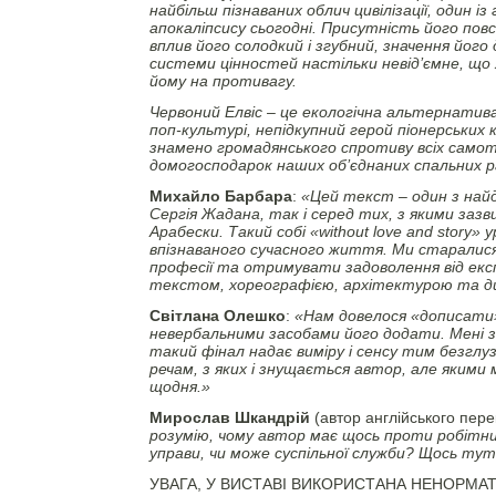
найбільш пізнаваних облич цивілізації, один із
апокаліпсису сьогодні. Присутність його пов
вплив його солодкий і згубний, значення його
системи цінностей настільки невід’ємне, що 
йому на противагу.
Червоний Елвіс – це екологічна альтернатив
поп-культурі, непідкупний герой піонерських к
знамено громадянського спротиву всіх самот
домогосподарок наших об’єднаних спальних р
Михайло Барбара
:
«Цей текст – один з найд
Сергія Жадана, так і серед тих, з якими за
Арабески. Такий собі «
without
love
and
story
» у
впізнаваного сучасного життя. Ми старалис
професії та отримувати задоволення від екс
текстом, хореографією, архітектурою та д
Світлана Олешко
:
«Нам довелося «дописати»
невербальними засобами його додати. Мені 
такий фінал надає виміру і сенсу тим безглу
речам, з яких і знущається автор, але якими 
щодня.»
Мирослав Шкандрій
(автор англійського перек
розумію, чому автор має щось проти робітник
управи, чи може суспільної служби? Щось ту
УВАГА, У ВИСТАВІ ВИКОРИСТАНА НЕНОРМАТ