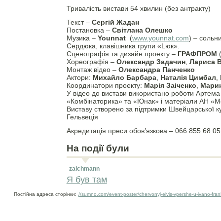
Тривалість вистави 54 хвилин (без антракту)
Текст –
Сергій Жадан
Постановка –
Світлана Олешко
Музика –
Younnat
(
www.younnat.com
) – сольн
Сердюка, клавішника групи «Lюк».
Сценографія та дизайн проекту –
ГРАФПРОМ
(
Хореографія –
Олександр Задачин
,
Лариса 
Монтаж відео –
Олександра Панченко
Актори:
Михайло Барбара
,
Наталія Цимбал
,
Координатори проекту:
Марія Заіченко
,
Марин
У відео до вистави використано роботи Артема 
«Комбінаторика» та «Юнак» і матеріали АН «
Виставу створено за підтримки Швейцарської к
Гельвеція
Акредитація преси обов’язкова – 066 855 68 05
На події були
zaichmann
Я був там
Постійна адреса сторінки:
//sumno.com/event-poster/chervonyj-elvis-vpershe-u-ivano-fran