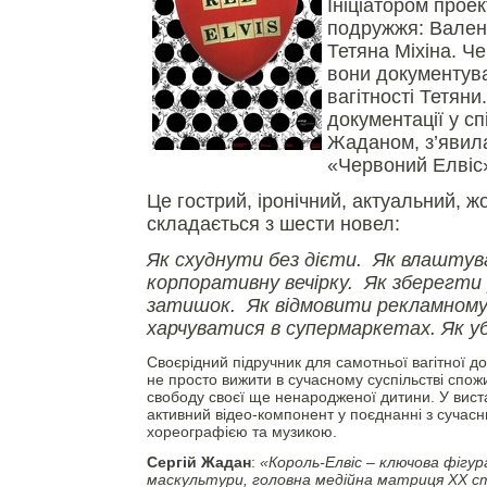
Ініціатором прое
подружжя: Вален
Тетяна Міхіна. Ч
вони документув
вагітності Тетяни.
документації у сп
Жаданом, з’явила
«Червоний Елвіс
Це гострий, іронічний, актуальний, ж
складається з шести новел:
Як схуднути без дієти.
Як влаштув
корпоративну вечірку. Як зберегти
затишок. Як відмовити рекламному
харчуватися в супермаркетах. Як уб
Своєрідний підручник для самотньої вагітної д
не просто вижити в сучасному суспільстві спож
свободу своєї ще ненародженої дитини. У вист
активний відео-компонент у поєднанні з сучас
хореографією та музикою.
Сергій Жадан
:
«Король-Елвіс – ключова фігур
маскультури, головна медійна матриця ХХ с