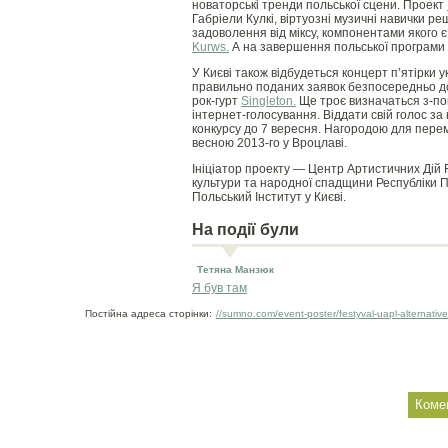
новаторські тренди польської сцени. Проект
Габріели Кулкі, віртуозні музичні навички р
задоволення від міксу, компонентами якого є 
Kurws.
А на завершення польської програми 
У Києві також відбудеться концерт п’ятірки у
правильно поданих заявок безпосередньо до
рок-гурт
Singleton.
Ще троє визначаться з-пом
інтернет-голосування. Віддати свій голос за
конкурсу до 7 вересня. Нагородою для пер
весною 2013-го у Вроцлаві.
Ініціатор проекту — Центр Артистичних Дій 
культури та народної спадщини Республіки 
Польський Інститут у Києві.
На події були
Тетяна Манзюк
Я був там
Постійна адреса сторінки:
//sumno.com/event-poster/festyval-uapl-alternativ