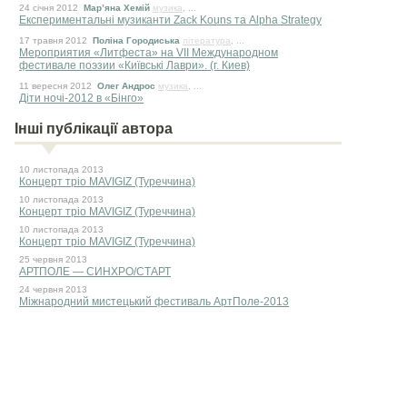
24 сiчня 2012
Мар’яна Хемій
музика
, ...
Експериментальні музиканти Zack Kouns та Alpha Strategy
17 травня 2012
Поліна Городиська
література
, ...
Мероприятия «Литфеста» на VII Международном
фестивале поэзии «Київські Лаври». (г. Киев)
11 вересня 2012
Олег Андрос
музика
, ...
Діти ночі-2012 в «Бінго»
Інші публікації автора
10 листопада 2013
Концерт тріо MAVIGIZ (Туреччина)
10 листопада 2013
Концерт тріо MAVIGIZ (Туреччина)
10 листопада 2013
Концерт тріо MAVIGIZ (Туреччина)
25 червня 2013
АРТПОЛЕ — СИНХРО/СТАРТ
24 червня 2013
Міжнародний мистецький фестиваль АртПоле-2013