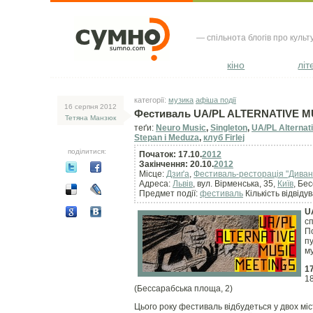
— спільнота блогів про культ
кіно
літ
категорії:
музика
афіша події
16 серпня 2012
Фестиваль UA/PL ALTERNATIVE 
Тетяна Манзюк
теґи:
Neuro Music
,
Singleton
,
UA/PL Alternat
Stepan і Meduza
,
клуб Firlej
поділитися:
Початок: 17.10.
2012
Закінчення: 20.10.
2012
Місце:
Дзиґа
,
Фестиваль-ресторація "Диван
Адреса:
Львів
, вул. Вірменська, 35,
Київ
, Бе
Предмет події:
фестиваль
Кількість відвідув
U
сп
По
пу
му
1
1
(Бессарабська площа, 2)
Цього року фестиваль відбудеться у двох міс