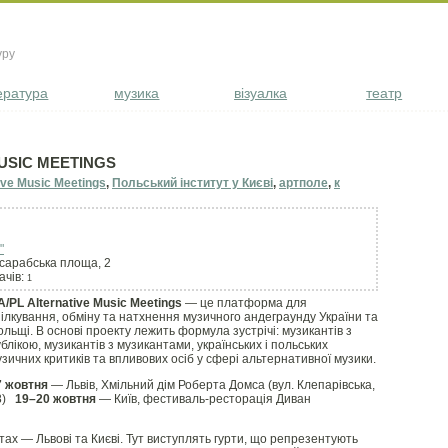
уру
ература
музика
візуалка
театр
MUSIC MEETINGS
ive Music Meetings
,
Польський інститут у Києві
,
артполе
,
к
"
ссарабська площа, 2
ачів:
1
A/PL Alternative Music Meetings
— це платформа для
ілкування, обміну та натхнення музичного андеграунду України та
льщі. В основі проекту лежить формула зустрічі: музикантів з
блікою, музикантів з музикантами, українських і польських
зичних критиків та впливових осіб у сфері альтернативної музики.
7 жовтня
— Львів, Хмільний дім Роберта Домса (вул. Клепарівська,
8)
19–20 жовтня
— Київ, фестиваль-ресторація Диван
тах — Львові та Києві. Тут виступлять гурти, що репрезентують