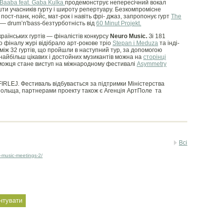
Baaba feat. Gaba Kulka
продемонструє непересічний вокал
ешти учасників гурту і широту репертуару. Безкомпромісне
пост-панк, нойс, мат-рок і навіть фрі- джаз, запропонує гурт
The
— drum’n'bass-безтурботність від
60 Minut Projekt.
країнських гуртів — фіналістів конкурсу
Neuro Music.
Зі 181
 фіналу журі відібрало арт-рокове тріо
Stepan i Meduza
та інді-
іж 32 гуртів, що пройшли в наступний тур, за допомогою
 найбільш цікавих і достойних музикантів можна на
сторінці
еможця стане виступ на міжнародному фестивалі
Аsymmetry
FIRLEJ. Фестиваль відбувається за підтримки Міністерства
Польща, партнерами проекту також є Агенція АртПоле та
Всі
e-music-meetings-2/