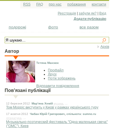
RSS
FAQ
про нас
побажання
контакти
Реєстрація
|
забули як?
|
Вхід
Додати публікацію
подорожі
фото
все разом
Архів
Автор
Тетяна Манзюк
Профайл
Друзі
Потік зображень
Відправити повідомлення
Пов'язані публікації
12 березня 2012
Мар’яна Хемій
музика
, ...
Том Морріс виступить у Києві у рамках українського туру
,
17 жовтня 2012
Чабан Юрій Григорович
спільнота: sumno.ru
література
, ...
Музыкально-поэтический фестиваль "Одна маленькая свеча"
("ОМС"). Киев