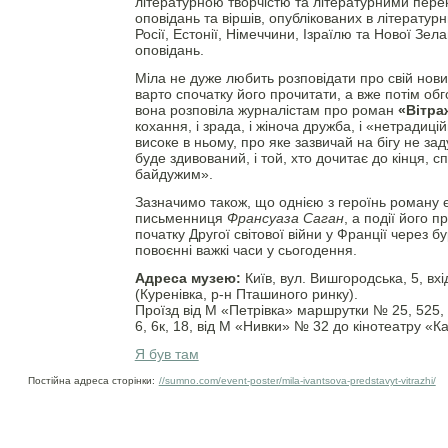
літературною творчістю та літературними пере
оповідань та віршів, опублікованих в літератур
Росії, Естонії, Німеччини, Ізраїлю та Нової Зела
оповідань.
Міла не дуже любить розповідати про свій нови
варто спочатку його прочитати, а вже потім об
вона розповіла журналістам про роман
«Вітра
кохання, і зрада, і жіноча дружба, і «нетрадицій
високе в ньому, про яке зазвичай на бігу не за
буде здивований, і той, хто дочитає до кінця, 
байдужим».
Зазначимо також, що однією з героїнь роману 
письменниця
Франсуаза Саган
, а події його п
початку Другої світової війни у Франції через б
повоєнні важкі часи у сьогодення.
Адреса музею:
Київ, вул. Вишгородська, 5, вхід
(Куренівка, р-н Пташиного ринку).
Проїзд від М «Петрівка» маршрутки № 25, 525, 
6, 6к, 18, від М «Нивки» № 32 до кінотеатру «К
Я був там
Постійна адреса сторінки:
//sumno.com/event-poster/mila-ivantsova-predstavyt-vitrazhi/