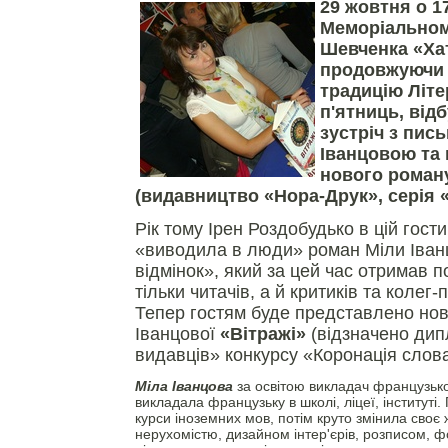
29 жовтня о 17
Меморіальном
Шевченка «Хат
продовжуючи
традицію Літ
п'ятниць, від
зустріч з пи
Іванцовою та 
нового роману
(видавництво «Нора-Друк», серія 
Рік тому Ірен Роздобудько в цій гости
«виводила в люди» роман Міли Іван
відмінок», який за цей час отримав п
тільки читачів, а й критиків та колег
Тепер гостям буде представлено нов
Іванцової
«Вітражі»
(відзначено дип
видавців» конкурсу «Коронація слова
Міла Іванцова
за освітою викладач французької
викладала французьку в школі, ліцеї, інституті.
курси іноземних мов, потім круто змінила своє
нерухомістю, дизайном інтер'єрів, розписом, 