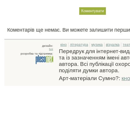
Коментарів ще немає. Ви можете залишити перши
кіно
література
музика
візуалка
теа
дизайн:
tux
Передрук для інтернет-ви
розробка та підтримка:
та із зазначенням імені ав
автора. Всі публікації охо
поділяти думки автора.
Арт-матеріали Сумно?:
кн