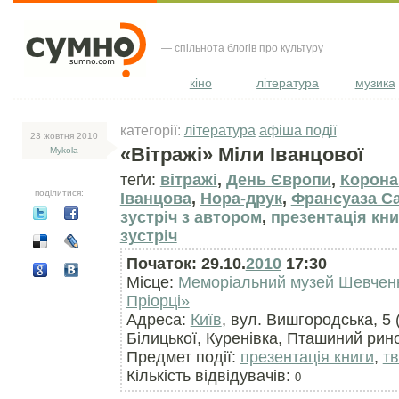
— спільнота блогів про культуру
кіно
література
музика
категорії:
література
афіша події
23 жовтня 2010
«Вітражі» Міли Іванцової
Mykola
теґи:
вітражі
,
День Європи
,
Корона
поділитися:
Іванцова
,
Нора-друк
,
Франсуаза С
зустріч з автором
,
презентація кни
зустріч
Початок: 29.10.
2010
17:30
Місце:
Меморіальний музей Шевченк
Пріорці»
Адреса:
Київ
, вул. Вишгородська, 5 (
Білицької, Куренівка, Пташиний рин
Предмет події:
презентація книги
,
тв
Кількість відвідувачів:
0