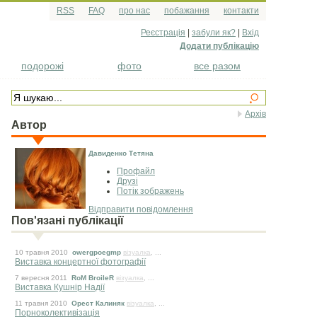
RSS
FAQ
про нас
побажання
контакти
Реєстрація
|
забули як?
|
Вхід
Додати публікацію
подорожі
фото
все разом
Архів
Автор
Давиденко Тетяна
Профайл
Друзі
Потік зображень
Відправити повідомлення
Пов'язані публікації
10 травня 2010
owergpoegmp
візуалка
, ...
Виставка концертної фотографії
7 вересня 2011
RоМ BroileR
візуалка
, ...
Виставка Кушнір Надії
11 травня 2010
Орест Калиняк
візуалка
, ...
Порноколективізація