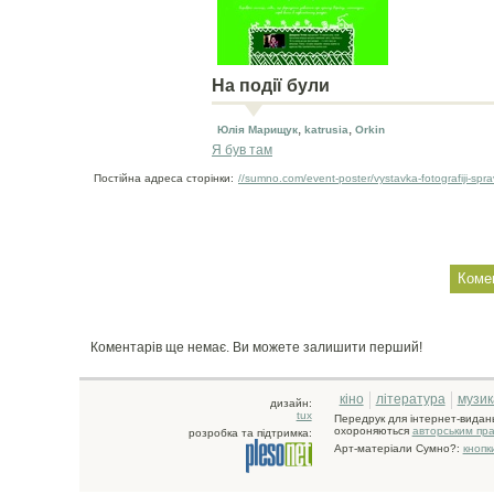
На події були
,
,
Юлія Марищук
katrusia
Orkin
Я був там
Постійна адреса сторінки:
//sumno.com/event-poster/vystavka-fotografiji-spra
Коментарів ще немає. Ви можете залишити перший!
кіно
література
музик
дизайн:
tux
Передрук для інтернет-видан
охороняються
авторським пр
розробка та підтримка:
Арт-матеріали Сумно?:
кнопк