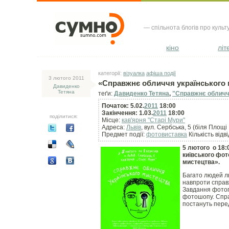
— спільнота блогів про культ
кіно
літ
категорії:
візуалка
афіша події
3 лютого 2011
«Справжнє обличчя українського 
Давиденко
Тетяна
теґи:
Давиденко Тетяна
,
"Справжнє обличч
Початок: 5.02.
2011
18:00
Закінчення: 1.03.
2011
18:00
поділитися:
Місце:
кав'ярня "Старі Мури"
Адреса:
Львів
, вул. Сербська, 5 (біля Площі
Предмет події:
фотовиставка
Кількість відв
5 лютого о 18:
київського фо
мистецтва».
Багато людей л
навпроти справ
Завдання фотогр
фотошопу. Спра
постануть пере