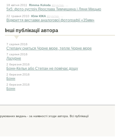
18 квiтня 2011
Rimma Koloda
візуалка
, ...
5х5: фото-зустріч Ярослава Тимчишина і Ляни Мицько
22 травня 2010
Юля ЮКА
візуалка
, ...
Відкриття виставки аналогової фотографії «35мм»
Інші публікації автора
7 серпня 2016
Степану сниться Чорне море, тепле Чорне море
7 серпня 2016
Лазурне
2 березня 2016
Бонн-Кельн або Степан не помічає дощу
2 березня 2016
Бонн
2 березня 2016
Бонн
рукованих видань - за наявності згоди автора. Всі публікації