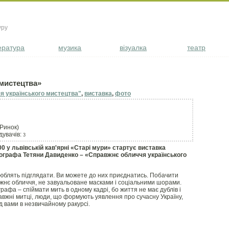
уру
ература
музика
візуалка
театр
мистецтва»
я українського мистецтва"
,
виставка
,
фото
 Ринок)
ідувачів:
3
00 у львівській кав'ярні «Старі мури» стартує виставка
тографа Тетяни Давиденко – «Справжнє обличчя українського
юблять підглядати. Ви можете до них приєднатись. Побачити
жнє обличчя, не завуальоване масками і соціальними шорами.
афа – спіймати мить в одному кадрі, бо життя не має дублів і
вжні митці, люди, що формують уявлення про сучасну Україну,
д вами в незвичайному ракурсі.