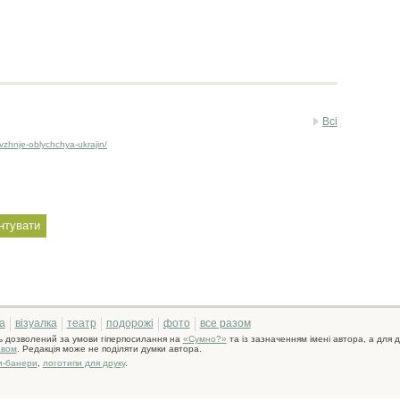
Всі
vzhnje-oblychchya-ukrajin/
а
візуалка
театр
подорожі
фото
все разом
ь дозволений за умови гіперпосилання на
«Сумно?»
та із зазначенням імені автора, а для д
авом
. Редакція може не поділяти думки автора.
и-банери
,
логотипи для друку
.