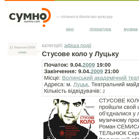
— спільнота блогів про культуру
кіно
література
музика
категорії:
афіша події
21 березня 2009
Стусове коло у Луцьку
ctokkc
Початок: 9.04.
2009
19:00
Закінчення: 9.04.
2009
21:00
Місце:
Волинський академічний теат
Адреса: м.
Луцьк
, Театральний майд
Кількість відвідувачів:
2
СТУСОВЕ КОЛО 
пройшли свой ш
об’єдналися у 
музичному про
Роман СЕМИСА
ТЕЛЬНЮК Сер