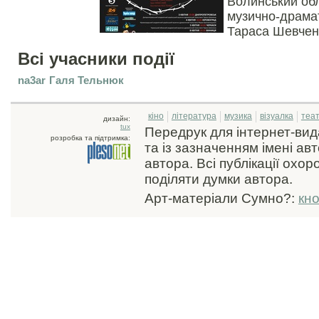
Волинський об
музично-драмат
Тараса Шевчен
Всі учасники події
na3ar
Галя Тельнюк
кіно
література
музика
візуалка
теа
дизайн:
tux
Передрук для інтернет-ви
розробка та підтримка:
та із зазначенням імені ав
автора. Всі публікації охо
поділяти думки автора.
Арт-матеріали Сумно?:
кн