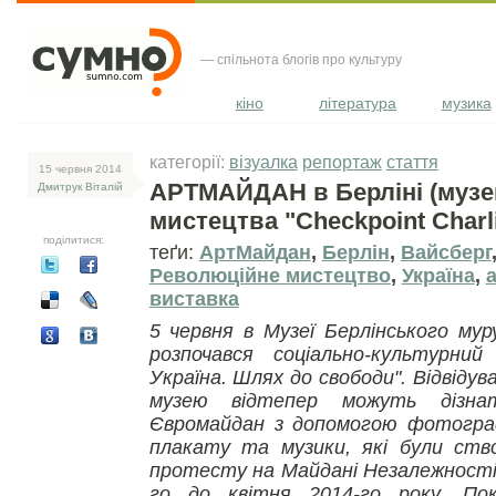
— спільнота блогів про культуру
кіно
література
музика
категорії:
візуалка
репортаж
стаття
15 червня 2014
АРТМАЙДАН в Берліні (музе
Дмитрук Віталій
мистецтва "Checkpoint Charli
поділитися:
теґи:
АртМайдан
,
Берлін
,
Вайсберг
Революційне мистецтво
,
Україна
,
виставка
5 червня в Музеї Берлінського мур
розпочався соціально-культурни
Україна. Шлях до свободи". Відвідув
музею відтепер можуть дізна
Євромайдан з допомогою фотографі
плакату та музики, які були ство
протесту на Майдані Незалежності
го до квітня 2014-го року. Пок