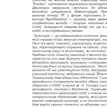
полотно на мотив власної композиції кінця
"Exodus", натхненної національно-культурни
Дмитрука зворушила світлина, де відча
молодого штурмують Адміністрацію Пре
виконав літеру "Я" у формі персонажа із
митців "АртМайдану" — українці, євреї, вірмен
студентська молодь, і старше покоління м
Скоп). Значущості творам додає те, що їх 
подій, в екстремальних умовах.
Культура — це найважливіша політика, вон
який тривав попри мінусові температури, за
Пісні та вірші, плакати, карикатури, живопис
дух, перетворювали страшне на смішне, слуг
захисником поруч із молитвами, які постійно 
Невдовзі після початку революції з’явилося в
піаніста на тлі лави Беркуту потрясло бага
відчайдухи музикували, малювали і створюва
безпосередньо на вулиці Грушевського, "Мис
виникла під час революційних подій, декору
учасників протесту, відбувались лекції "Вільн
Українському домі відкрилась бібліотека. Сьо
артефакти поповнюють музейні збірки, кат
зберегти в НХМУ, а музей ім. О. Гончара си
артефакти, пов’язані з Майданом. Українця
переосмислити революційні події, а також с
патріотичним піднесенням народу, який рапт
власній повноцінній культурі, а не постколо
Нам варто уважно стежити за відгуками на 