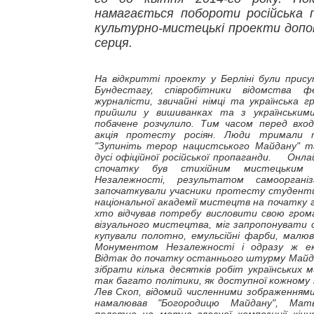
намагається побороти російська п
культурно-мистецькі проекти доп
серця.
На відкритті проекту у Берліні були прису
Бундестагу, співробітники відомства ф
журналісти, звичайні німці та українська 
прийшли у вишиванках та з українським
побачене розчулило. Тим часом перед вхо
акція протесту росіян. Люди тримали
"Зупиніть терор нацистського Майдану" т
дусі офіційної російської пропаганди. Онл
спочатку був стихійним мистецьким
Незалежності, результатом самоорганіз
започаткували учасники протесту студенти 
національної академії мистецтв на початку г
хто відчував потребу висловити свою гром
візуального мистецтва, міг запропонувати 
купували полотно, емульсійні фарби, малюв
Монументом Незалежності і одразу ж ек
Відтак до початку останнього штурму Майд
зібрати кілька десятків робіт українських 
так багато політики, як доступної кожному 
Лев Скоп, відомий численними зображеннями
намалював "Богородицю Майдану", Мат