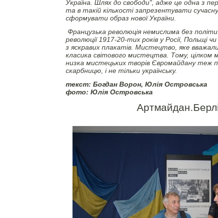
Україна. Шлях до свободи", адже це одна з пе
та в такій кількості запрезентувати сучасну
сформувати образ нової України.
Французька революція немислима без політи
революції 1917-20-тих років у Росії, Польщі ч
з яскравих плакатів. Мистецтво, яке вважали
класика світового мистецтва. Тому, цілком 
низка мистецьких творів Євромайдану теж 
скарбницю, і не тільки українську.
текст: Богдан Ворон, Юлія Островська
фото: Юлія Островська
Артмайдан.Берл