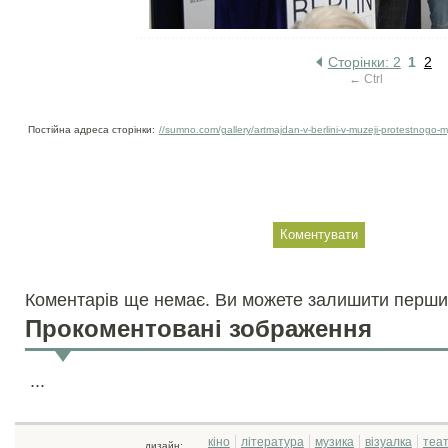
Сторінки: 2
1
2
← Ctrl
Постійна адреса сторінки:
//sumno.com/gallery/artmajdan-v-berlini-v-muzeji-protestnogo-m
Коментарів ще немає. Ви можете залишити перши
Прокоментовані зображення
...
кіно
література
музика
візуалка
теа
дизайн: