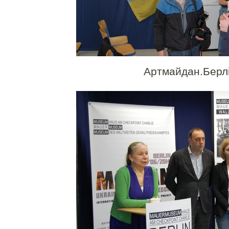
Артмайдан.Берл