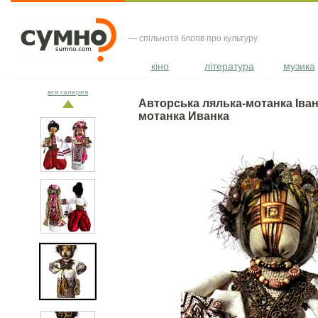
— спільнота блогів про культуру
кіно
література
музика
вся галерея
Авторська лялька-мотанка Іванк
мотанка Иванка