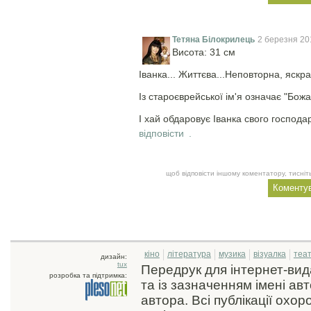
Тетяна Білокрилець
2 березня 20
Висота: 31 см
Іванка... Життєва...Неповторна, яскра
Із староєврейської ім'я означає "Божа
І хай обдаровує Іванка свого господа
відповісти
.
щоб відповісти іншому коментатору, тисніть
кіно
література
музика
візуалка
теа
дизайн:
tux
Передрук для інтернет-ви
розробка та підтримка:
та із зазначенням імені ав
автора. Всі публікації охо