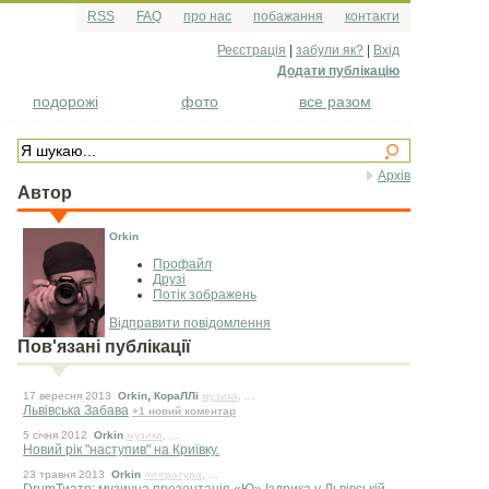
RSS
FAQ
про нас
побажання
контакти
Реєстрація
|
забули як?
|
Вхід
Додати публікацію
подорожі
фото
все разом
Архів
Автор
Orkin
Профайл
Друзі
Потік зображень
Відправити повідомлення
Пов'язані публікації
,
17 вересня 2013
Orkin
КораЛЛі
музика
, ...
Львівська Забава
+1 новий коментар
5 сiчня 2012
Orkin
музика
, ...
Новий рік "наступив" на Криївку.
23 травня 2013
Orkin
література
, ...