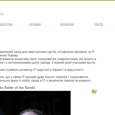
уру
ература
музика
візуалка
театр
музичний захід для аматорських гуртів, об’єднаних музикою та ІТ-
ренах Львова.
тримала ініціативу своїх талановитих співробітників, які грають в
и і є натхненниками цього заходу. У кожній групі учасників батлу
м стрімкого розвитку ІТ-індустрії в Україні та відсутності
того, що у сфері ІТ працює дуже багато творчих і талановитих
нього фаху із хоббі, праці в ІТ із музичною творчістю кожного.
ks Battle of the Bands