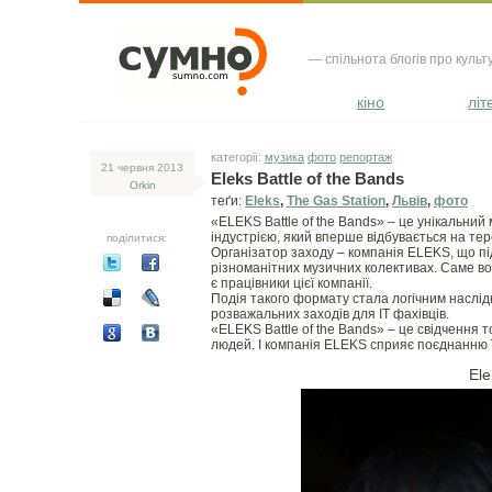
— спільнота блогів про культ
кіно
літ
категорії:
музика
фото
репортаж
21 червня 2013
Eleks Battle of the Bands
Orkin
теґи:
Eleks
,
The Gas Station
,
Львів
,
фото
«ELEKS Battle of the Bands» – це унікальний 
індустрією, який вперше відбувається на те
поділитися:
Організатор заходу – компанія ELEKS, що під
різноманітних музичних колективах. Саме вон
є працівники цієї компанії.
Подія такого формату стала логічним наслідко
розважальних заходів для ІТ фахівців.
«ELEKS Battle of the Bands» – це свідчення 
людей. І компанія ELEKS сприяє поєднанню їх
Ele