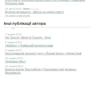
DrumТиатр: музична презентація «Ю» Іздрика у Львівській
Копальні кави
18 квiтня 2010
Orkin
музика
, ...
Вуличні музиканти - квиток за ціною совісті
+8 нових коментарів
Інші публікації автора
7 червня 2013
Ніч Театру: Wind of Change - Труп
5 червня 2013
«Файно» у Львівській копальні кави
5 червня 2013
Несподіваний концерт гурту «Йорий Клоц» у Музеї Ідей
20 травня 2013
Черемош-Фест
16 травня 2013
Варош-банда Триста8ісім у Панорама пабі (м.Івано-
Франківськ)