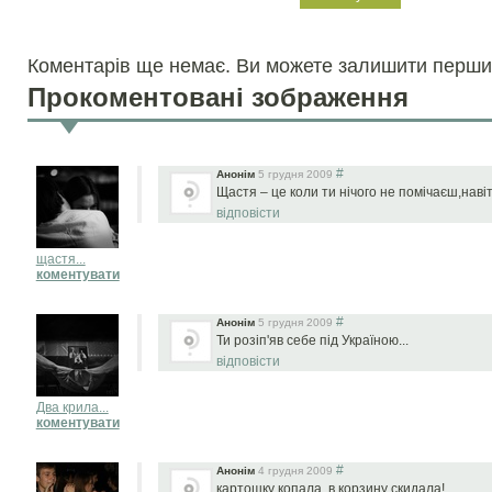
Коментарів ще немає. Ви можете залишити перши
Прокоментовані зображення
#
Анонім
5 грудня 2009
Щастя – це коли ти нічого не помічаєш,наві
відповісти
щастя...
коментувати
#
Анонім
5 грудня 2009
Ти розіп'яв себе під Україною...
відповісти
Два крила...
коментувати
#
Анонім
4 грудня 2009
картошку копала, в корзину скидала!