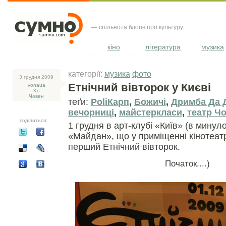
— спільнота блогів про культуру
кіно
література
музика
категорії:
музика
фото
3 грудня 2009
Етнічний вівторок у Києві
vonaua
Ko
Човен
теґи:
PoliКарп
,
Божичі
,
Дримба Да 
вечорниці
,
майстеркласи
,
театр Ч
поділитися:
1 грудня в арт-клубі «Київ» (в минул
«Майдан», що у приміщенні кінотеатр
перший Етнічний вівторок.
Початок....)