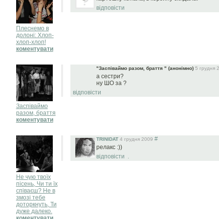
відповісти
Плеснемо в
долоні: Хлоп-
хлоп-хлоп!
коментувати
"Заспіваймо разом, браття " (анонімно)
5 грудня 
а сестри?
ну ШО за ?
відповісти
Заспіваймо
разом, браття
коментувати
#
TRINIDAT
4 грудня 2009
релакс :))
відповісти
.
Не чую твоїх
пісень, Чи ти їх
співаєш? Не в
змозі тебе
доторкнуть, Ти
дуже далеко.
коментувати