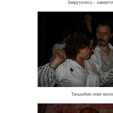
Закрутились - заверті
Танцюймо поки моло