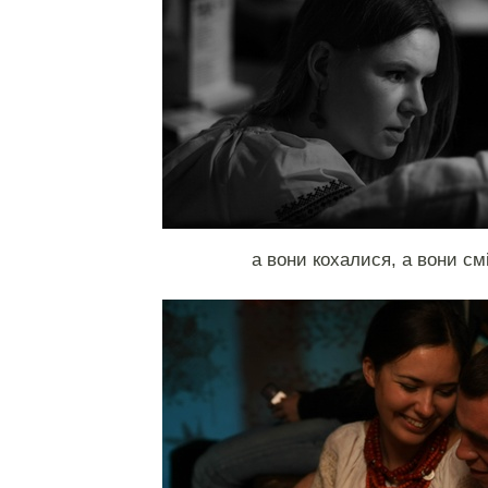
а вони кохалися, а вони см