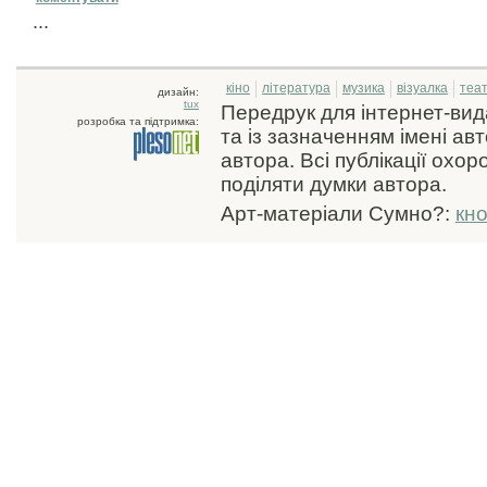
...
кіно
література
музика
візуалка
теа
дизайн:
tux
Передрук для інтернет-ви
розробка та підтримка:
та із зазначенням імені ав
автора. Всі публікації охо
поділяти думки автора.
Арт-матеріали Сумно?:
кн