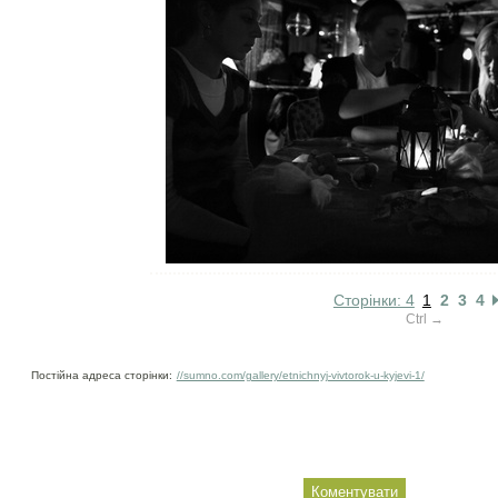
Сторінки: 4
1
2
3
4
Ctrl →
Постійна адреса сторінки:
//sumno.com/gallery/etnichnyj-vivtorok-u-kyjevi-1/