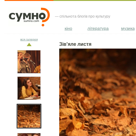
— спільнота блогів про культуру
кіно
література
музика
вся галерея
Зів'яле листя