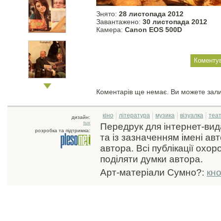
Знято:
28 листопада 2012
Завантажено:
30 листопада 2012
Камера:
Canon EOS 500D
Коментарів ще немає. Ви можете зал
кіно
література
музика
візуалка
теа
дизайн:
tux
Передрук для інтернет-ви
розробка та підтримка:
та із зазначенням імені ав
автора. Всі публікації охо
поділяти думки автора.
Арт-матеріали Сумно?:
кн