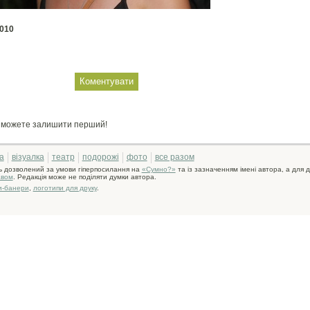
2010
и можете залишити перший!
а
візуалка
театр
подорожі
фото
все разом
ь дозволений за умови гіперпосилання на
«Сумно?»
та із зазначенням імені автора, а для д
авом
. Редакція може не поділяти думки автора.
и-банери
,
логотипи для друку
.