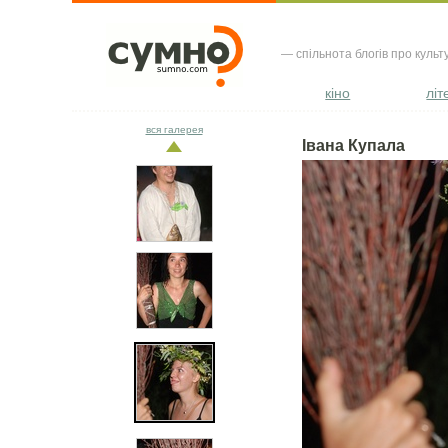
— спільнота блогів про культ
кіно
літ
вся галерея
Івана Купала