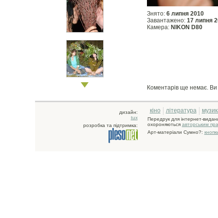
Знято:
6 липня 2010
Завантажено:
17 липня 
Камера:
NIKON D80
Коментарів ще немає. В
кіно
література
музик
дизайн:
tux
Передрук для інтернет-видан
охороняються
авторським пр
розробка та підтримка:
Арт-матеріали Сумно?:
кнопк