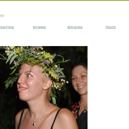
уру
ература
музика
візуалка
театр