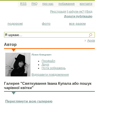
RSS
FAQ
про нас
побажання
контакти
Реєстрація
|
забули як?
|
Вхід
Додати публікацію
подорожі
фото
все разом
Архів
Автор
Лілея Кляцевич
Профайл
Друзі
Потік зображень
Відправити повідомлення
Галерея "Святкування Івана Купала або пошук
чарівної квітки"
Переглянути всю галерею