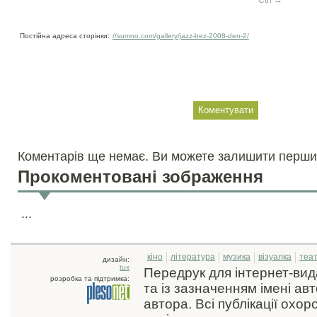
Постійна адреса сторінки:
//sumno.com/gallery/jazz-bez-2008-den-2/
Коментарів ще немає. Ви можете залишити перши
Прокоментовані зображення
...
кіно
література
музика
візуалка
теа
дизайн:
tux
Передрук для інтернет-ви
розробка та підтримка:
та із зазначенням імені ав
автора. Всі публікації охо