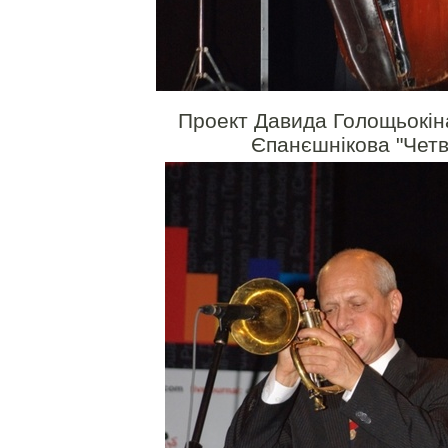
Проект Давида Голощьокіна
Єпанєшнікова "Чет