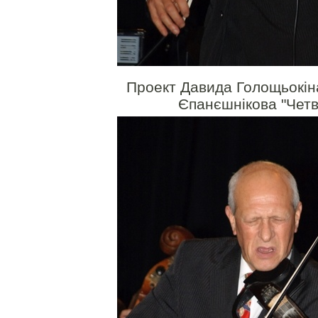
Проект Давида Голощьокіна
Єпанєшнікова "Чет