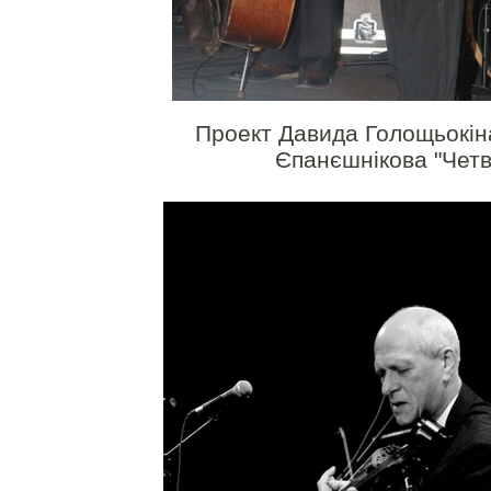
Проект Давида Голощьокіна
Єпанєшнікова "Чет