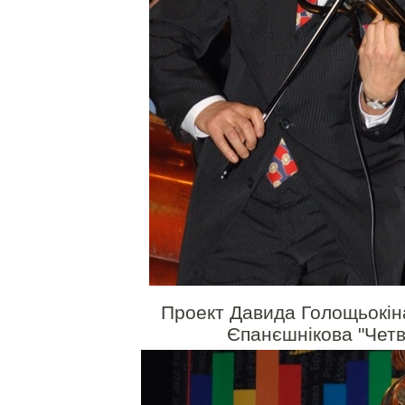
Проект Давида Голощьокіна
Єпанєшнікова "Чет