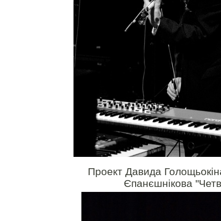
Проект Давида Голощьокіна
Єпанєшнікова "Чет