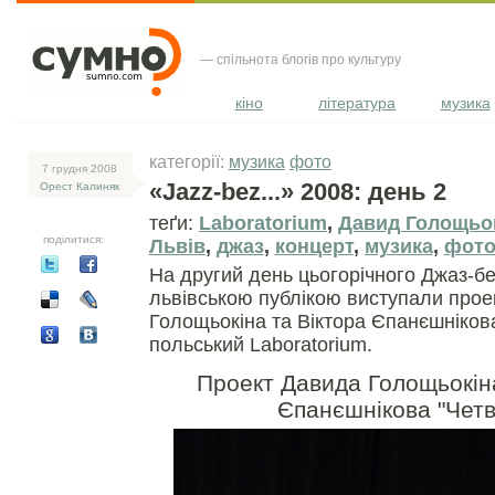
— спільнота блогів про культуру
кіно
література
музика
категорії:
музика
фото
7 грудня 2008
«Jazz-bez...» 2008: день 2
Орест Калиняк
теґи:
Laboratorium
,
Давид Голощьо
поділитися:
Львів
,
джаз
,
концерт
,
музика
,
фот
На другий день цьогорічного Джаз-б
львівською публікою виступали прое
Голощьокіна та Віктора Єпанєшнікова
польський Laboratorium.
Проект Давида Голощьокіна
Єпанєшнікова "Чет