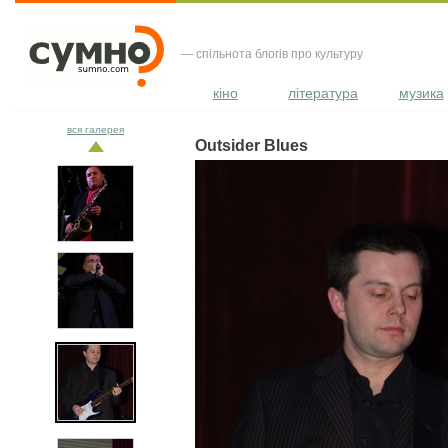
— спільнота блогів про культуру
кіно
література
музика
вся галерея
Outsider Blues