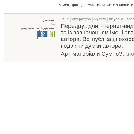
Коментарів ще немає. Ви можете залишити
кіно
література
музика
візуалка
теа
дизайн:
tux
Передрук для інтернет-ви
розробка та підтримка:
та із зазначенням імені ав
автора. Всі публікації охо
поділяти думки автора.
Арт-матеріали Сумно?:
кн