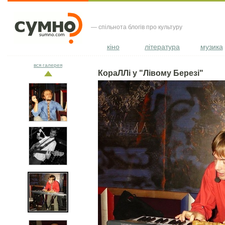
— спільнота блогів про культуру
кіно
література
музика
вся галерея
КораЛЛі у "Лівому Березі"