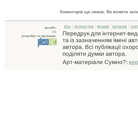
Коментарів ще немає. Ви можете зал
кіно
література
музика
візуалка
теа
дизайн:
tux
Передрук для інтернет-ви
розробка та підтримка:
та із зазначенням імені ав
автора. Всі публікації охо
поділяти думки автора.
Арт-матеріали Сумно?:
кн