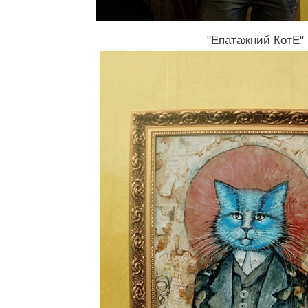
"Епатажний КотЕ"