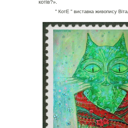
котів?».
" КотЕ " виставка живопису Віт