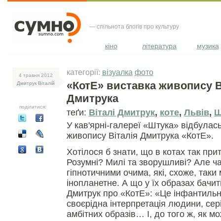
— спільнота блогів про культуру
кіно
література
музика
категорії:
візуалка
фото
4 травня 2012
«КотЕ» виставка живопису В
Дмитрук Віталій
Дмитрука
поділитися:
теґи:
Віталі Дмитрук
,
коте
,
Львів
,
Ш
У кав'ярні-галереї «Штука» відбулас
живопису Віталія Дмитрука «КотЕ».
Хотілося б знати, що в котах так пр
Розумні? Милі та зворушливі? Але част
гіпнотичними очима, які, схоже, так
інопланетне. А що у їх образах бачит
Дмитрук про «КотЕ»: «Це інфантильн
своєрідна інтерпретація людини, сер
амбітних образів… І, до того ж, як 