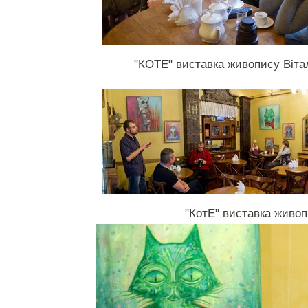
"КОТЕ" виставка живопису Віта
"КотЕ" виставка живо