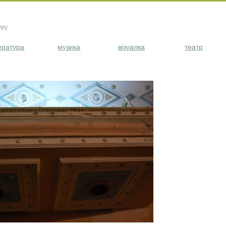
уру
ература
музика
візуалка
театр