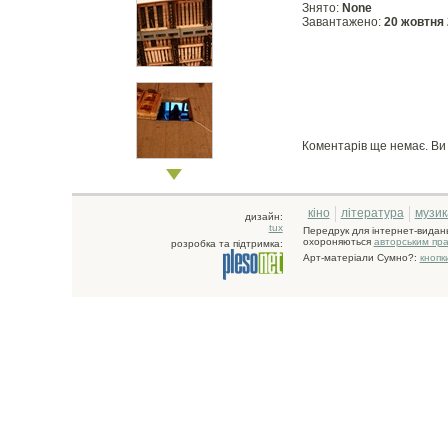
Знято:
None
Завантажено:
20 жовтня
Коментарів ще немає. В
кіно
література
музик
дизайн:
tux
Передрук для інтернет-видан
охороняються
авторським пр
розробка та підтримка:
Арт-матеріали Сумно?:
кнопк