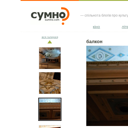
— спільнота блогів про культ
кіно
літ
вся галерея
балкон