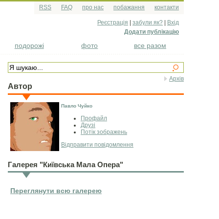
RSS
FAQ
про нас
побажання
контакти
Реєстрація
|
забули як?
|
Вхід
Додати публікацію
подорожі
фото
все разом
Архів
Автор
Павло Чуйко
Профайл
Друзі
Потік зображень
Відправити повідомлення
Галерея "Київська Мала Опера"
Переглянути всю галерею