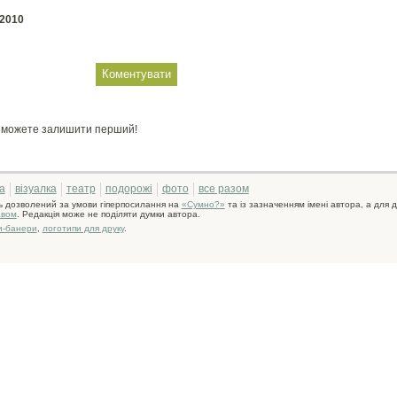
 2010
и можете залишити перший!
а
візуалка
театр
подорожі
фото
все разом
ь дозволений за умови гіперпосилання на
«Сумно?»
та із зазначенням імені автора, а для д
авом
. Редакція може не поділяти думки автора.
и-банери
,
логотипи для друку
.