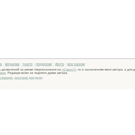
а
візуалка
театр
подорожі
фото
все разом
ь дозволений за умови гіперпосилання на
«Сумно?»
та із зазначенням імені автора, а для д
авом
. Редакція може не поділяти думки автора.
и-банери
,
логотипи для друку
.