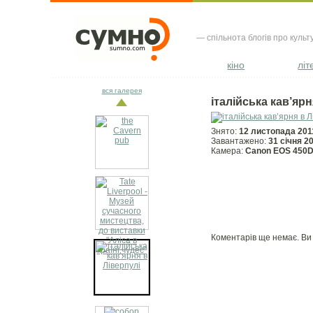
— спільнота блогів про культ
кіно
літ
вся галерея
італійська кав’ярн
Знято:
12 листопада 201
Завантажено:
31 сiчня 2
Камера:
Canon EOS 450
Коментарів ще немає. В