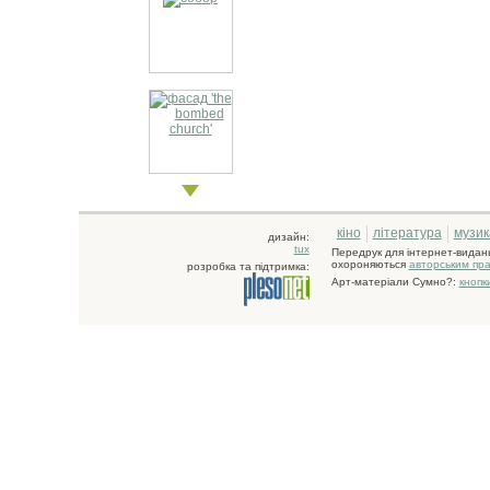
кіно
література
музик
дизайн:
tux
Передрук для інтернет-видан
охороняються
авторським пр
розробка та підтримка:
Арт-матеріали Сумно?:
кнопк