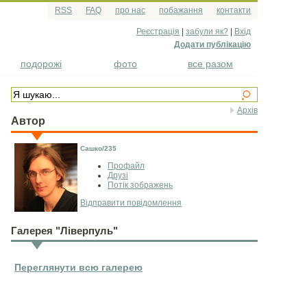
RSS
FAQ
про нас
побажання
контакти
Реєстрація
|
забули як?
|
Вхід
Додати публікацію
подорожі
фото
все разом
Архів
Автор
Сашко/235
Профайл
Друзі
Потік зображень
Відправити повідомлення
Галерея "Ліверпуль"
Переглянути всю галерею