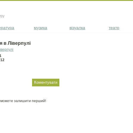
уру
ература
музика
візуалка
театр
я в Ліверпулі
1
012
D
и можете залишити перший!