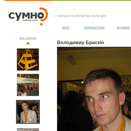
— спільнота блогів про культуру
кіно
література
музика
вся галерея
Володимир Брискін