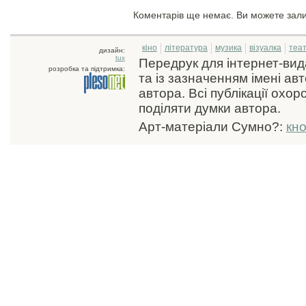
Коментарів ще немає. Ви можете зал
кіно
література
музика
візуалка
теа
дизайн:
tux
Передрук для інтернет-ви
розробка та підтримка:
та із зазначенням імені ав
автора. Всі публікації охо
поділяти думки автора.
Арт-матеріали Сумно?:
кн