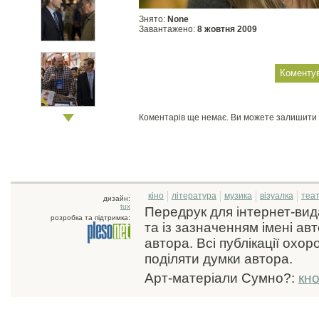
Знято:
None
Завантажено:
8 жовтня 2009
Коментарів ще немає. Ви можете залишити
кіно
література
музика
візуалка
теа
дизайн:
tux
Передрук для інтернет-ви
розробка та підтримка:
та із зазначенням імені ав
автора. Всі публікації охо
поділяти думки автора.
Арт-матеріали Сумно?:
кн