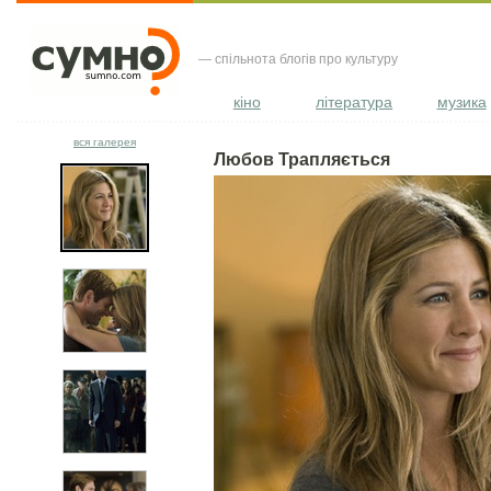
— спільнота блогів про культуру
кіно
література
музика
вся галерея
Любов Трапляється