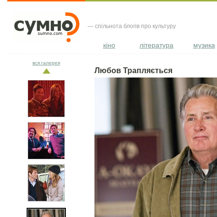
— спільнота блогів про культуру
кіно
література
музика
вся галерея
Любов Трапляється