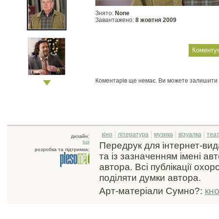
Знято:
None
Завантажено:
8 жовтня 2009
Коментарів ще немає. Ви можете залишити
кіно
література
музика
візуалка
теа
дизайн:
tux
Передрук для інтернет-ви
розробка та підтримка:
та із зазначенням імені ав
автора. Всі публікації охо
поділяти думки автора.
Арт-матеріали Сумно?:
кн