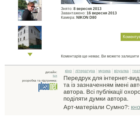
Знято:
8 вересня 2013
Завантажено:
16 вересня 2013
Камера:
NIKON D80
Коментарів ще немає. Ви можете залишити
кіно
література
музика
візуалка
теа
дизайн:
tux
Передрук для інтернет-ви
розробка та підтримка:
та із зазначенням імені ав
автора. Всі публікації охо
поділяти думки автора.
Арт-матеріали Сумно?:
кн