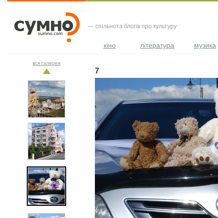
— спільнота блогів про культуру
кіно
література
музика
вся галерея
7