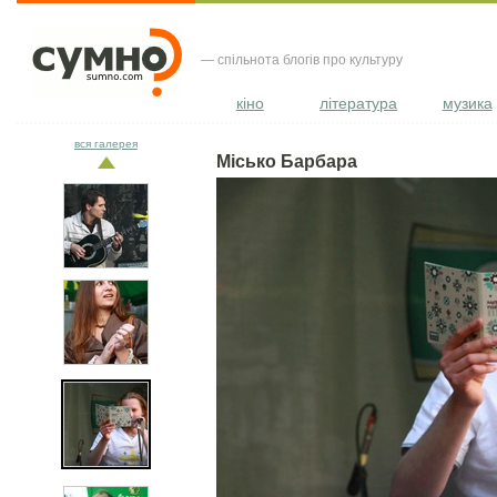
— спільнота блогів про культуру
кіно
література
музика
вся галерея
Місько Барбара