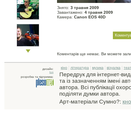
Знято:
3 травня 2009
Завантажено:
4 травня 2009
Камера:
Canon EOS 40D
Коментарів ще немає. Ви можете зал
кіно
література
музика
візуалка
теа
дизайн:
tux
Передрук для інтернет-ви
розробка та підтримка:
та із зазначенням імені ав
автора. Всі публікації охо
поділяти думки автора.
Арт-матеріали Сумно?:
кн