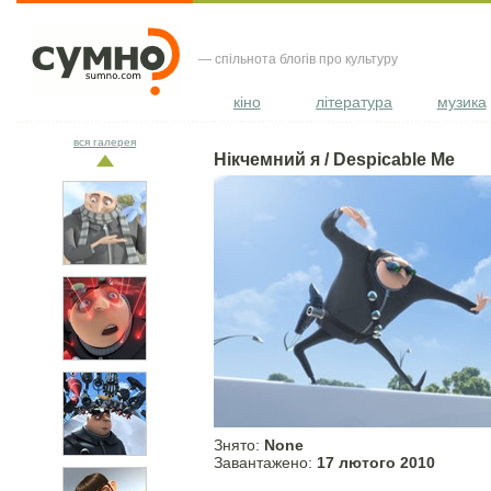
— спільнота блогів про культуру
кіно
література
музика
вся галерея
Нікчемний я / Despicable Me
Знято:
None
Завантажено:
17 лютого 2010