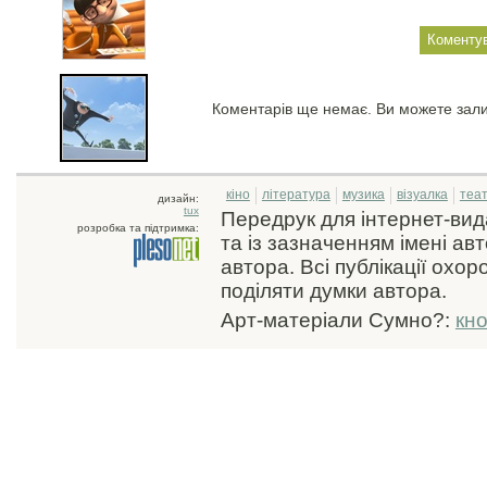
Коментарів ще немає. Ви можете зал
кіно
література
музика
візуалка
теа
дизайн:
tux
Передрук для інтернет-ви
розробка та підтримка:
та із зазначенням імені ав
автора. Всі публікації охо
поділяти думки автора.
Арт-матеріали Сумно?:
кн