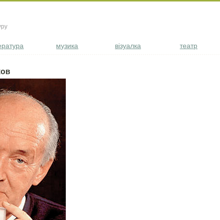
уру
ература
музика
візуалка
театр
ков