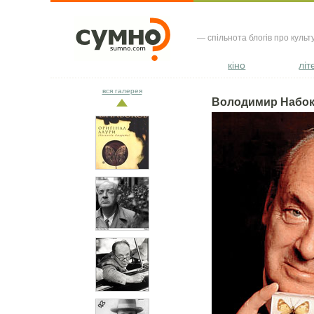
— спільнота блогів про культ
кіно
літ
вся галерея
Володимир Набо