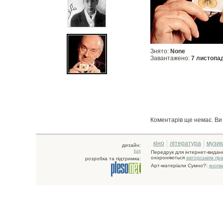
Знято:
None
Завантажено:
7 листопа
Коментарів ще немає. В
кіно
література
музик
дизайн:
tux
Передрук для інтернет-видан
охороняються
авторським пр
розробка та підтримка:
Арт-матеріали Сумно?:
кнопк