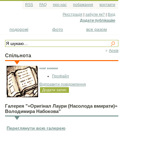
RSS
FAQ
про нас
побажання
контакти
Реєстрація
|
забули як?
|
Вхід
Додати публікацію
подорожі
фото
все разом
Архів
Спільнота
нові книжки
Профайл
Відправити повідомлення
Додати запис
Галерея "«Оригінал Лаури (Насолода вмирати)»
Володимира Набокова"
Переглянути всю галерею