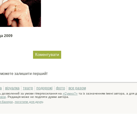
да 2009
и можете залишити перший!
а
візуалка
театр
подорожі
фото
все разом
ь дозволений за умови гіперпосилання на
«Сумно?»
та із зазначенням імені автора, а для д
авом
. Редакція може не поділяти думки автора.
и-банери
,
логотипи для друку
.