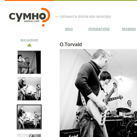
— спільнота блогів про культуру
кіно
література
музика
вся галерея
O.Torvald