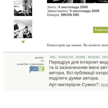
Знято:
4 листопада 2009
Завантажено:
5 листопада 2009
Камера:
NIKON D80
Коментарів ще немає. Ви можете зал
кіно
література
музика
візуалка
теа
дизайн:
tux
Передрук для інтернет-ви
розробка та підтримка:
та із зазначенням імені ав
автора. Всі публікації охо
поділяти думки автора.
Арт-матеріали Сумно?:
кн