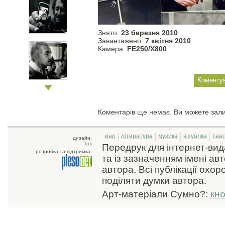
Знято:
23 березня 2010
Завантажено:
7 квiтня 2010
Камера:
FE250/X800
Коментарів ще немає. Ви можете зал
кіно
література
музика
візуалка
теа
дизайн:
tux
Передрук для інтернет-ви
розробка та підтримка:
та із зазначенням імені ав
автора. Всі публікації охо
поділяти думки автора.
Арт-матеріали Сумно?:
кн