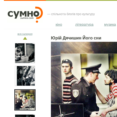
— спільнота блогів про культуру
кіно
література
музика
вся галерея
Юрій Дячишин Його сни