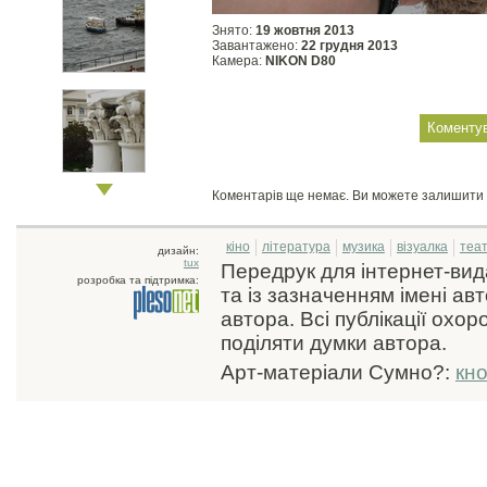
Знято:
19 жовтня 2013
Завантажено:
22 грудня 2013
Камера:
NIKON D80
Коментарів ще немає. Ви можете залишити
кіно
література
музика
візуалка
теа
дизайн:
tux
Передрук для інтернет-ви
розробка та підтримка:
та із зазначенням імені ав
автора. Всі публікації охо
поділяти думки автора.
Арт-матеріали Сумно?:
кн