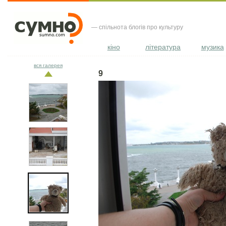
— спільнота блогів про культуру
кіно
література
музика
вся галерея
9