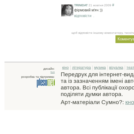
#
TRINIDAT
21 жовтня 2009
фірмовий м'яч :))
відповісти
.
щоб відповісти іншому коментатору, тисніть
кіно
література
музика
візуалка
теа
дизайн:
tux
Передрук для інтернет-ви
розробка та підтримка:
та із зазначенням імені ав
автора. Всі публікації охо
поділяти думки автора.
Арт-матеріали Сумно?:
кн