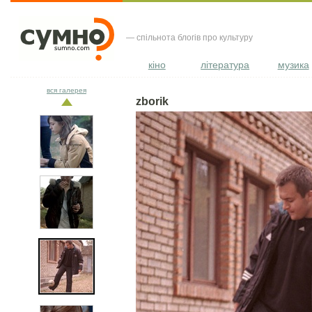
— спільнота блогів про культуру
кіно
література
музика
вся галерея
zborik