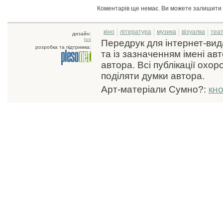
Коментарів ще немає. Ви можете залишити
кіно
література
музика
візуалка
теа
дизайн:
tux
Передрук для інтернет-ви
розробка та підтримка:
та із зазначенням імені ав
автора. Всі публікації охо
поділяти думки автора.
Арт-матеріали Сумно?:
кн