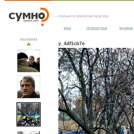
— спільнота блогів про культуру
кіно
література
музика
вся галерея
y_4df1cb7e