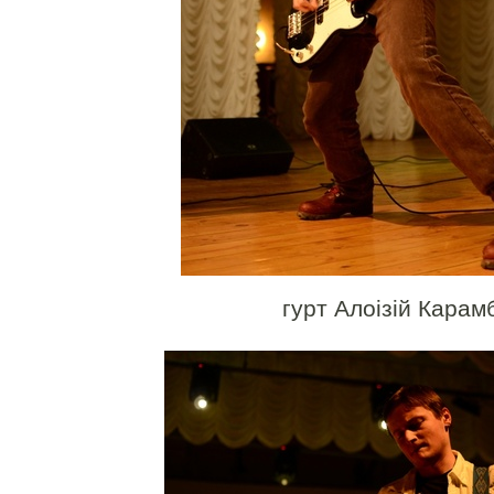
гурт Алоізій Карам