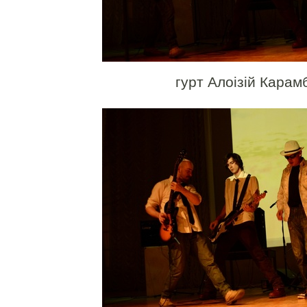
гурт Алоізій Карам