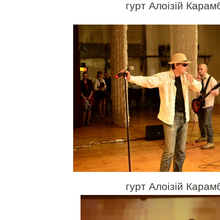
гурт Алоізій Карам
гурт Алоізій Карам