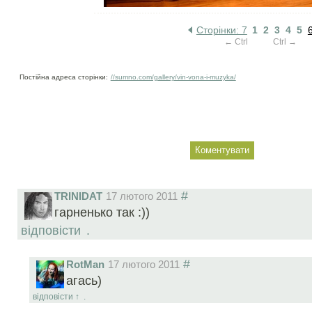
Сторінки: 7
1
2
3
4
5
← Ctrl
Ctrl →
Постійна адреса сторінки:
//sumno.com/gallery/vin-vona-i-muzyka/
#
TRINIDAT
17 лютого 2011
гарненько так :))
відповісти
.
#
RotMan
17 лютого 2011
агась)
відповісти
↑
.