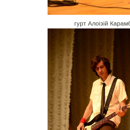
гурт Алоізій Карам