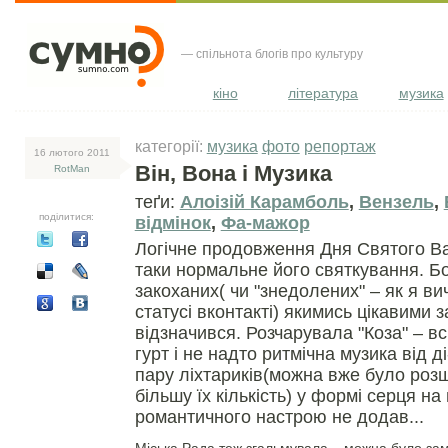
— спільнота блогів про культуру
кіно
література
музика
категорії:
музика
фото
репортаж
16 лютого 2011
Він, Вона і Музика
RotMan
теґи:
Алоізій Карамболь
,
Вензель
,
поділитися:
відмінок
,
Фа-мажор
Логічне продовження Дня Святого Ва
таки нормальне його святкування. Бо
закоханих( чи "знедолених" – як я ви
статусі вконтакті) якимись цікавими 
відзначився. Розчарувала "Коза" – в
гурт і не надто ритмічна музика від ді
пару ліхтариків(можна вже було розщ
більшу їх кількість) у формі серця н
романтичного настрою не додав...