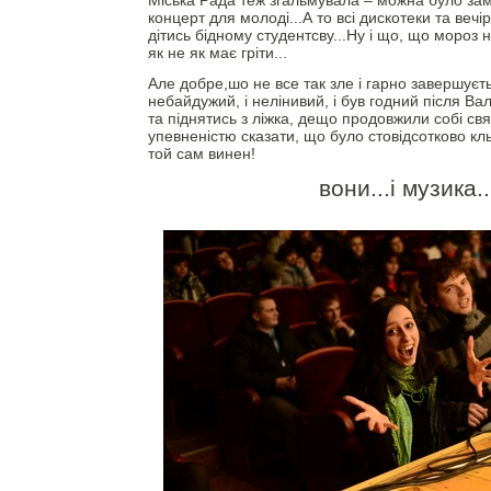
Міська Рада теж згальмувала – можна було за
концерт для молоді...А то всі дискотеки та вечір
дітись бідному студентсву...Ну і що, що мороз
як не як має гріти...
Але добре,шо не все так зле і гарно завершуєтьс
небайдужий, і нелінивий, і був годний після В
та піднятись з ліжка, дещо продовжили собі свя
упевненістю сказати, що було стовідсотково кль
той сам винен!
вони...і музика..