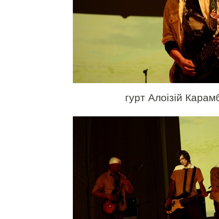
гурт Алоізій Карам