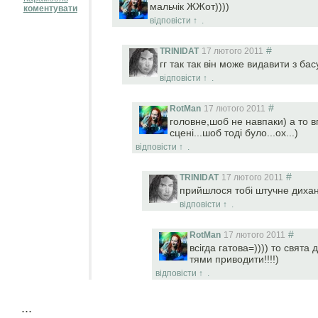
мальчік ЖЖот))))
коментувати
відповісти
↑
.
#
TRINIDAT
17 лютого 2011
гг так так він може видавити з басу
відповісти
↑
.
#
RotMan
17 лютого 2011
головне,шоб не навпаки) а то в
сцені...шоб тоді було...ох...)
відповісти
↑
.
#
TRINIDAT
17 лютого 2011
прийшлося тобі штучне диханн
відповісти
↑
.
#
RotMan
17 лютого 2011
всігда гатова=)))) то свята 
тями приводити!!!!)
відповісти
↑
.
...