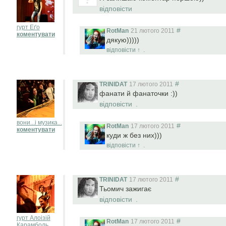
відповісти
гурт Еґо
#
RotMan
21 лютого 2011
коментувати
дякую)))))
відповісти
↑
.
#
TRINIDAT
17 лютого 2011
фанати й фанаточки :))
відповісти
.
вони...і музика...
#
RotMan
17 лютого 2011
коментувати
куди ж без них)))
відповісти
↑
.
#
TRINIDAT
17 лютого 2011
Тьомич зажигає
відповісти
.
гурт Алоізій
#
RotMan
17 лютого 2011
Карамболь