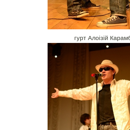
гурт Алоізій Карам