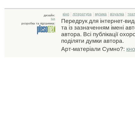
кіно
література
музика
візуалка
теа
дизайн:
tux
Передрук для інтернет-ви
розробка та підтримка:
та із зазначенням імені ав
автора. Всі публікації охо
поділяти думки автора.
Арт-матеріали Сумно?:
кн