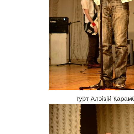
гурт Алоізій Карам