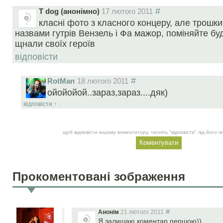
#
Т dog (анонімно)
17 лютого 2011
класні фото з класного концеру, але трошки
назвами гутрів Вензель і Фа мажор, поміняйте б
щнали своїх героїв
відповісти
#
RotMan
18 лютого 2011
ойойойой..зараз,зараз....дяк)
відповісти
↑
.
щоб відповісти іншому коментатору, тисніть "відповісти" під його
Прокоментовані зображення
#
Анонім
21 лютого 2011
Я залишаю коментар першою))