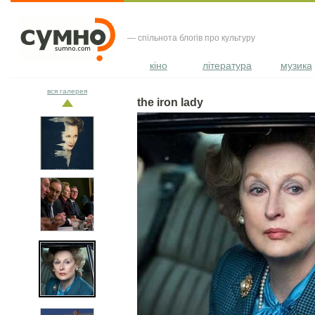
— спільнота блогів про культуру
кіно
література
музика
вся галерея
the iron lady