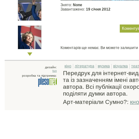
Знято:
None
Завантажено:
19 сiчня 2012
Коментарів ще немає. Ви можете залишити
кіно
література
музика
візуалка
теа
дизайн:
tux
Передрук для інтернет-ви
розробка та підтримка:
та із зазначенням імені ав
автора. Всі публікації охо
поділяти думки автора.
Арт-матеріали Сумно?:
кн