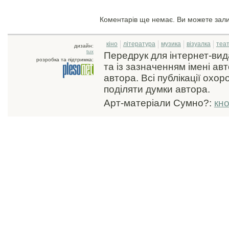
Коментарів ще немає. Ви можете зал
кіно
література
музика
візуалка
теа
дизайн:
tux
Передрук для інтернет-ви
розробка та підтримка:
та із зазначенням імені ав
автора. Всі публікації охо
поділяти думки автора.
Арт-матеріали Сумно?:
кн