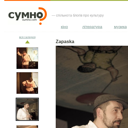
— спільнота блогів про культуру
кіно
література
музика
вся галерея
Zapaska