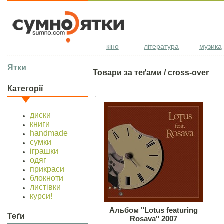
кіно
література
музика
Ятки
Товари за теґами / cross-over
Категорії
диски
книги
handmade
сумки
іграшки
одяг
прикраси
блокноти
листівки
курси!
Альбом "Lotus featuring
Теґи
Rosava" 2007