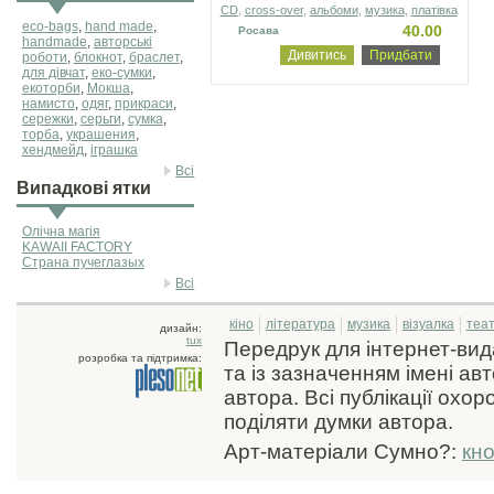
CD
,
cross-over
,
альбоми
,
музика
,
платівка
eco-bags
,
hand made
,
40.00
Росава
handmade
,
авторські
Дивитись
Придбати
роботи
,
блокнот
,
браслет
,
для дівчат
,
еко-сумки
,
екоторби
,
Мокша
,
намисто
,
одяг
,
прикраси
,
сережки
,
серьги
,
сумка
,
торба
,
украшения
,
хендмейд
,
іграшка
Всі
Випадкові ятки
Олічна магія
KAWAII FACTORY
Страна пучеглазых
Всі
кіно
література
музика
візуалка
теа
дизайн:
tux
Передрук для інтернет-ви
розробка та підтримка:
та із зазначенням імені ав
автора. Всі публікації охо
поділяти думки автора.
Арт-матеріали Сумно?:
кн