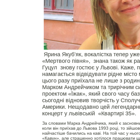
Ярина Якуб’як, вокалістка тепер уже
«Мертвого півня», знана також як ра
Гуцул знову гостює у Львові. Каже, п
намагається відвідувати рідне місто
цього разу приїхала не лише з роди
Марком Андрейчиком та трирічним си
проектом «Їжак», який свого часу баз
сьогодні відновив творчість у Сполу
Америки. Нещодавно цей легендарний
концерт у львівській «Квартирі 35».
За словами Марка Андрейчика, який є засновни
коли він приїхав до Львова 1993 році, то зійшо
найчастіше бачились на каві. На той час у ньог
«Кавун», але страшенно хотілося працювати щ