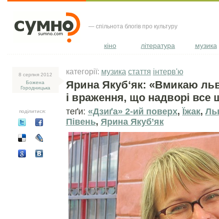
— спільнота блогів про культуру
кіно
література
музика
категорії:
музика
стаття
інтерв'ю
8 серпня 2012
Ярина Якуб‘як: «Вмикаю льв
Божена
Городницька
і враження, що надворі все ще
теґи:
«Дзиґа» 2-ий поверх
,
Їжак
,
Ль
поділитися:
Півень
,
Ярина Якуб’як