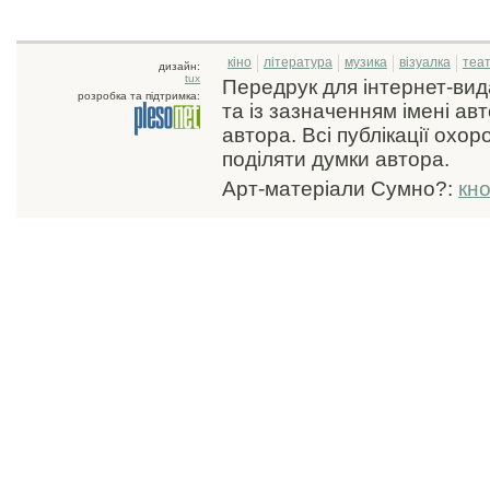
кіно
література
музика
візуалка
теа
дизайн:
tux
Передрук для інтернет-ви
розробка та підтримка:
та із зазначенням імені ав
автора. Всі публікації охо
поділяти думки автора.
Арт-матеріали Сумно?:
кн