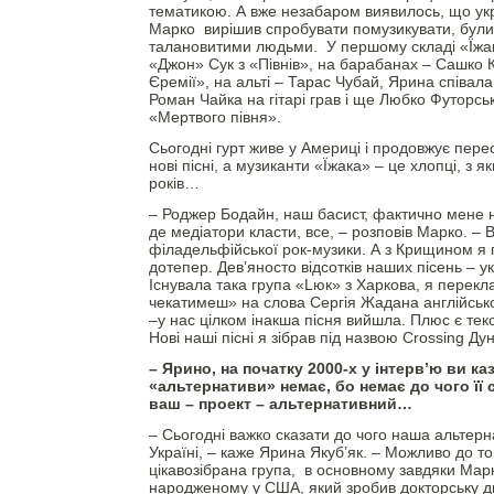
тематикою. А вже незабаром виявилось, що укра
Марко вирішив спробувати помузикувати, були 
талановитими людьми. У першому складі «Їжак
«Джон» Сук з «Півнів», на барабанах – Сашко
Єремії», на альті – Тарас Чубай, Ярина співала
Роман Чайка на гітарі грав і ще Любко Футорськ
«Мертвого півня».
Сьогодні гурт живе у Америці і продовжує перес
нові пісні, а музиканти «Їжака» – це хлопці, з 
років…
– Роджер Бодайн, наш басист, фактично мене н
де медіатори класти, все, – розповів Марко. – 
філадельфійської рок-музики. А з Крищином я г
дотепер. Дев’яносто відсотків наших пісень – 
Існувала така група «Lюк» з Харкова, я перекла
чекатимеш» на слова Сергія Жадана англійськ
–у нас цілком інакша пісня вийшла. Плюс є текст
Нові наші пісні я зібрав під назвою Crossing Ду
– Ярино, на початку 2000-х у інтерв’ю ви ка
«альтернативи» немає, бо немає до чого її
ваш – проект – альтернативний…
– Сьогодні важко сказати до чого наша альтерн
Україні, – каже Ярина Якуб’як. – Можливо до то
цікавозібрана група, в основному завдяки Марк
народженому у США, який зробив докторську ди