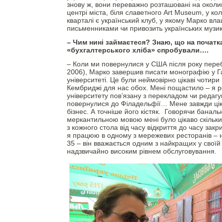
знову ж, вони переважно розташовані на околиц
центрі міста, біля славетного Art Museum, у к
кварталі є український клуб, у якому Марко влаш
письменниками чи привозить українських музи
– Чим нині займаєтеся? Знаю, що на початк
«бухгалтерського хліба» спробували….
– Коли ми повернулися у США після року переб
2006), Марко завершив писати монографію у 
університеті. Це були неймовірно цікаві чотири
Кембриджі для нас обох. Мені пощастило – я 
університету пов’язану з перекладом чи редаг
повернулися до Філадельфії… Мене завжди ці
бізнес. А точніше його кістяк. Говорячи банал
меркантильною мовою мені було цікаво скільк
з кожного стола від часу відкриття до часу закр
я працюю в одному з мережевих ресторанів – н
35 – він вважається одним з найкращих у своїй к
надзвичайно високим рівнем обслуговування.