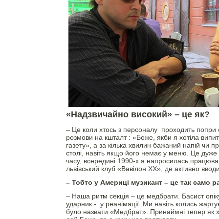
«Надзвичайно високий» – це як?
– Це коли хтось з персоналу проходить попри с
розмови на кшталт : «Боже, якби я хотіла вип
газету», а за кілька хвилин бажаний напій чи п
столі, навіть якщо його немає у меню. Це дуже 
часу, всередині 1990-х я напросилась працюва
львівський клуб «Вавілон ХХ», де активно вво
– Тобто у Америці музикант – це так само 
– Наша ритм секція – це медбрати. Басист опі
ударник - у реанімації. Ми навіть колись жарт
було назвати «Медбрат». Принаймні тепер як хт