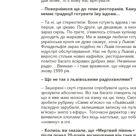
дай Боже, то є кому нас врятувати.
–
Повернімося ще до теми ресторанів. Кажу
немає традиції готувати їжу вдома…
– Та ні, це стереотипи. Вони готують вдома і ч
перше, це цікаво. По-друге, це дешевше, а еко
зараз скрізь. По-третє, з’явилось стільки кулін
доходить до маразму. Ми ж завжди любили гот
українська кухня не дуже смакує, хоча у Львові ї
Філадельфія зараз подібно як і Львів починає 
індустрії обслуговування. Нас не було у Львові д
виросло стільки нових кафейок, ресторанчиків, 
помітно багато яскравих добрих змін. Незмін
радіо… Вмикаю – і таке враження, що нікуди не
знову 1999 рік.
– Що не так з львівськими радіохвилями?
– Зашорені і скуті страхом спробувати щось но
зрозуміти абсолютно. Всі так багато говорять пр
що я вже маю мозолі на язику на цю тему. Сво
зробити рубрику «Свіже м'яско» на «Львівській 
паскудно зарубали, залишивши записку на пуль
м'яско» знято з ефіру». Тогочасні директор і м
виявилися хлопами без яєць настільки, що поб
«новину» в очі..
–
Колись ви сказали, що «Мертвий півень» 
після понад 20-років музикування він таки 