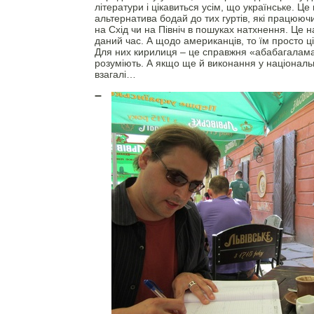
літератури і цікавиться усім, що українське. Це
альтернатива бодай до тих гуртів, які працююч
на Схід чи на Північ в пошуках натхнення. Це 
даний час. А щодо американців, то їм просто ц
Для них кирилиця – це справжня «абабагаламаг
розуміють. А якщо ще й виконання у національ
взагалі…
–