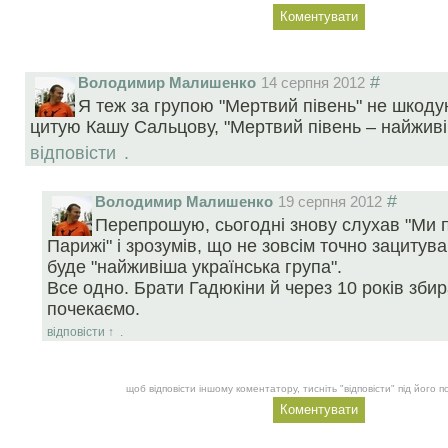
#
Володимир Малишенко
14 серпня 2012
Я теж за групою "Мертвий півень" не шкоду
цитую Кашу Сальцову, "Мертвий півень – найживі
відповісти
.
#
Володимир Малишенко
19 серпня 2012
Перепрошую, сьогодні знову слухав "Ми 
Парижі" і зрозумів, що не зовсім точно зацитув
буде "найживіша українська група".
Все одно. Брати Гадюкіни й через 10 років збир
почекаємо.
відповісти
↑
.
щоб відповісти іншому коментатору, тисніть "відповісти" під його