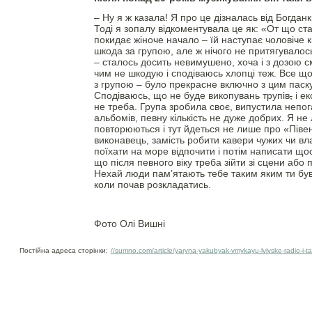
– Ну я ж казала! Я про це дізналась від Богдан
Тоді я зопалу відкоментувала це як: «От що ста
покидає жіноче начало – їй наступає чоловіче к
шкода за групою, але ж нічого не притягувалос
– сталось досить невимушено, хоча і з дозою с
чим не шкодую і сподіваюсь хлопці теж. Все що
з групою – було прекрасне включно з цим паск
Сподіваюсь, що не буде викопувань трупів
,
і ек
не треба. Група зробила своє, випустила непога
альбомів, певну кількість не дуже добрих. Я не
повторюються і тут йдеться не лише про «Піве
виконавець, замість робити кавери чужих чи вл
поїхати на море відпочити і потім написати що
що після певного віку треба зійти зі сцени аб
Нехай люди пам’ятають тебе таким яким ти був у
коли почав розкладатись.
Фото Олі Вишні
Постійна адреса сторінки:
//sumno.com/article/yaryna-yakubyak-vmykayu-lvivske-radio-i-ta