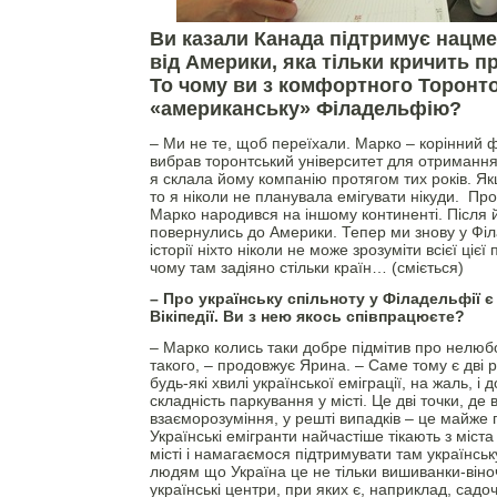
Ви казали Канада підтримує нацме
від Америки, яка тільки кричить п
То чому ви з комфортного Торонто
«американську» Філадельфію?
– Ми не те, щоб переїхали. Марко – корінний 
вибрав торонтський університет для отримання
я склала йому компанію протягом тих років. Я
то я ніколи не планувала емігувати нікуди. Про
Марко народився на іншому континенті. Після 
повернулись до Америки. Тепер ми знову у Філа
історії ніхто ніколи не може зрозуміти всієї ціє
чому там задіяно стільки країн… (сміється)
– Про українську спільноту у Філадельфії є
Вікіпедії. Ви з нею якось співпрацюєте?
– Марко колись таки добре підмітив про нелюбов
такого, – продовжує Ярина. – Саме тому є дві р
будь-які хвилі української еміграції, на жаль, і 
складність паркування у місті. Це дві точки, де
взаєморозуміння, у решті випадків – це майже
Українські емігранти найчастіше тікають з міст
місті і намагаємося підтримувати там українськ
людям що Україна це не тільки вишиванки-віно
українські центри, при яких є, наприклад, садоч