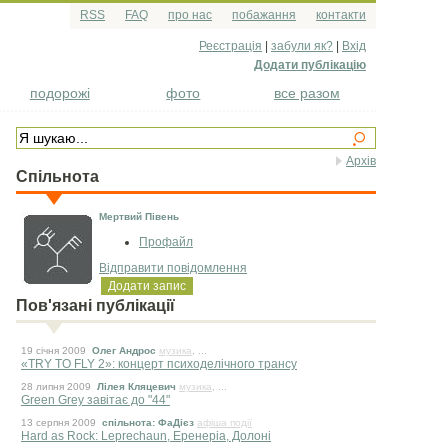
RSS
FAQ
про нас
побажання
контакти
Реєстрація
|
забули як?
|
Вхід
Додати публікацію
подорожі
фото
все разом
Архів
Спільнота
Мертвий Півень
Профайл
Відправити повідомлення
Додати запис
Пов'язані публікації
19 сiчня 2009
Олег Андрос
музика
, ...
«TRY TO FLY 2»: концерт психоделічного трансу
28 липня 2009
Лілея Кляцевич
музика
, ...
Green Grey завітає до "44"
13 серпня 2009
спільнота: ФаДієз
афіша події
Hard as Rock: Leprechaun, Еренеріа, Долоні