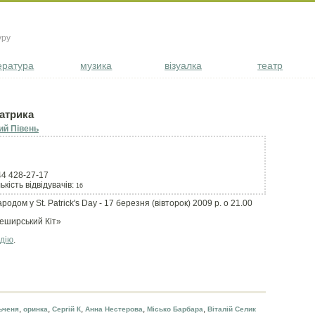
уру
ература
музика
візуалка
театр
атрика
ий Півень
44 428-27-17
ькість відвідувачів:
16
одом у St. Patrick's Day - 17 березня (вівторок) 2009 р. о 21.00
Чеширський Кіт»
одію
.
,
,
,
,
,
ьченя
оринка
Сергій К
Анна Нестерова
Місько Барбара
Віталій Селик