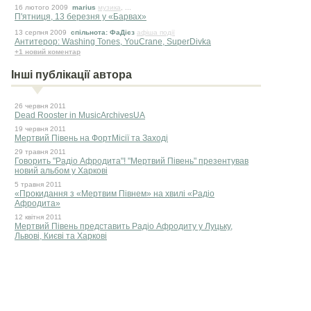
16 лютого 2009
marius
музика
, ...
П'ятниця, 13 березня у «Барвах»
13 серпня 2009
спільнота: ФаДієз
афіша події
Антитерор: Washing Tones, YouCrane, SuperDivka
+1 новий коментар
Інші публікації автора
26 червня 2011
Dead Rooster in MusicArchivesUA
19 червня 2011
Мертвий Півень на ФортМісії та Заході
29 травня 2011
Говорить "Радіо Афродита"! "Мертвий Півень" презентував
новий альбом у Харкові
5 травня 2011
«Прокидання з «Мертвим Півнем» на хвилі «Радіо
Афродита»
12 квiтня 2011
Мертвий Півень представить Радіо Афродиту у Луцьку,
Львові, Києві та Харкові