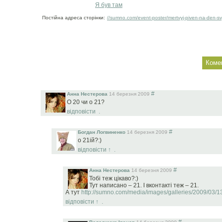
Я був там
Постійна адреса сторінки:
//sumno.com/event-poster/mertvyj-piven-na-den-sv
#
Анна Нестерова
14 березня 2009
О 20 чи о 21?
відповісти
.
#
Богдан Логвиненко
14 березня 2009
о 21ій?:)
відповісти
↑
.
#
Анна Нестерова
14 березня 2009
Тобі теж цікаво?:)
Тут написано – 21. І вконтакті теж – 21.
А тут
http://sumno.com/media/images/galleries/​2009/03/1
відповісти
↑
.