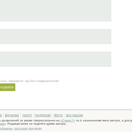
сніть "відповісти" під його повідомленням
а
візуалка
театр
подорожі
фото
все разом
ь дозволений за умови гіперпосилання на
«Сумно?»
та із зазначенням імені автора, а для д
авом
. Редакція може не поділяти думки автора.
и-банери
,
логотипи для друку
.