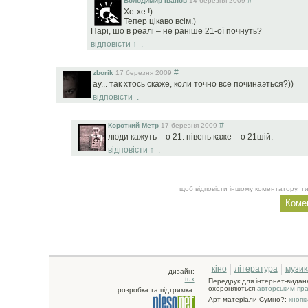
#
Володимир Іванов
14 березня 2009
Хе-хе.!)
Тепер цікаво всім.)
Парі, шо в реалі – не раніше 21-ої почнуть?
відповісти
↑
.
#
zborik
17 березня 2009
ау... так хтось скаже, коли точно все починаэться?))
відповісти
.
#
Короткий Метр
17 березня 2009
люди кажуть – о 21. півень каже – о 21шій.
відповісти
↑
.
щоб відповісти іншому коментатору, ти
кіно
література
музик
дизайн:
tux
Передрук для інтернет-видан
охороняються
авторським пр
розробка та підтримка:
Арт-матеріали Сумно?:
кнопк