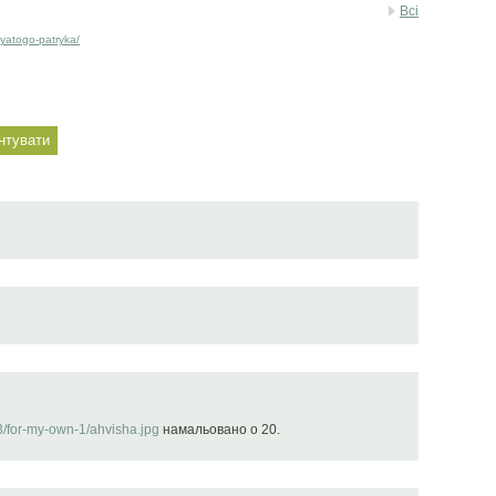
Всі
yatogo-patryka/
3/for-my-own-1/ahvisha.jpg
намальовано о 20.