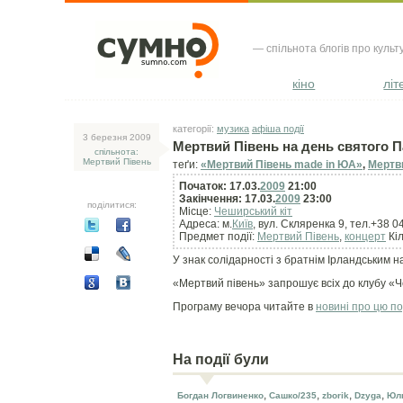
— спільнота блогів про культ
кіно
літ
категорії:
музика
афіша події
3 березня 2009
Мертвий Півень на день святого П
спільнота:
Мертвий Півень
теґи:
«Мертвий Півень made in ЮА»
,
Мертв
Початок: 17.03.
2009
21:00
Закінчення: 17.03.
2009
23:00
поділитися:
Місце:
Чеширський кіт
Адреса: м.
Київ
, вул. Скляренка 9, тел.+38 0
Предмет події:
Мертвий Півень
,
концерт
Кіл
У знак солідарності з братнім Ірландським нар
«Мертвий півень» запрошує всіх до клубу «
Програму вечора читайте в
новині про цю п
На події були
,
,
,
,
Богдан Логвиненко
Сашко/235
zborik
Dzyga
Юл