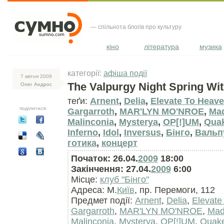
— спільнота блогів про культуру
кіно
література
музика
категорії:
афіша події
7 квiтня 2009
The Valpurgy Night Spring Wi
Олег Андрос
теґи:
Arnent
,
Delіa
,
Elevate To Heav
поділитися:
Gargarroth
,
MAR'LYN MO'NROE
,
Mad
Malіnconіa
,
Mysterya
,
OP[!]UM
,
Qua
Inferno
,
Іdol
,
Іnversus
,
Бінго
,
Вальпу
готика
,
концерт
Початок: 26.04.
2009
18:00
Закінчення: 27.04.
2009
6:00
Місце:
клуб "Бінго"
Адреса: М.
Київ
, пр. Перемоги, 112
Предмет події:
Arnent
,
Delіa
,
Elevate
Gargarroth
,
MAR'LYN MO'NROE
,
Mad
Malіnconіa
,
Mysterya
,
OP[!]UM
,
Quak