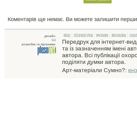
Коментарів ще немає. Ви можете залишити перши
кіно
література
музика
візуалка
теа
дизайн:
tux
Передрук для інтернет-ви
розробка та підтримка:
та із зазначенням імені ав
автора. Всі публікації охо
поділяти думки автора.
Арт-матеріали Сумно?:
кн