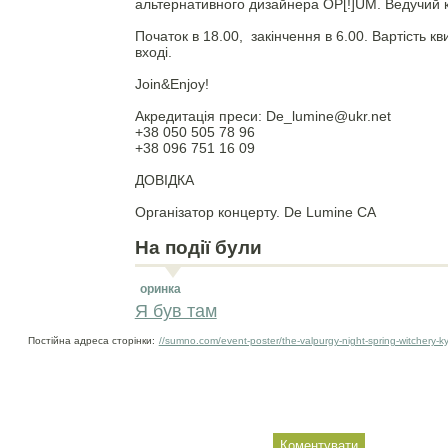
альтернативного дизайнера OP[!]UM. Ведучий 
Початок в 18.00, закінчення в 6.00. Вартість кв
вході.
Joіn&Enjoy!
Акредитація преси: De_lumіne@ukr.net
+38 050 505 78 96
+38 096 751 16 09
ДОВІДКА
Організатор концерту. De Lumіne CA
На події були
оринка
Я був там
Постійна адреса сторінки:
//sumno.com/event-poster/the-valpurgy-night-spring-witchery-kyj