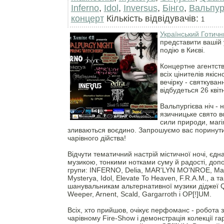
Inferno
,
Іdol
,
Іnversus
,
Бінго
,
Вальпург
концерт
Кількість відвідувачів:
1
Український Готич
представити вашій у
подію в Києві.
Концертне агентст
всіх цінителів якіс
вечірку - святкуван
відбудеться 26 квіт
Вальпургієва ніч -
язичницьке свято в
сили природи, магі
зливаються воєдино. Запрошуємо вас поринути
чарівного дійства!
Відчути тематичний настрій містичної ночі, єд
музикою, тонкими нотками суму й радості, допо
групи: ІNFERNO, Delіa, MAR'LYN MO'NROE, Malі
Mysterya, Іdol, Elevate To Heaven, F.R.A.M., а т
шанувальникам альтернативної музики діджеї Q
Weeper, Arnent, Scald, Gargarroth і OP[!]UM.
Всіх, хто прийшов, очікує перфоманс - робота 
чарівному Fіre-Show і демонстрація колекції га