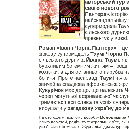
авторський тур 
свого нового ром
Пантера».
Історію
найскандальнішу 
супермодель Таум
сільського дурник
презентує у Києві.
Роман «Іван і Чорна Пантера» –
це
зіркову супермодель
Таумі Чорна П
сільського дурника
Йвана
.
Таумі,
як 
бурхливим богемним життям – гроші, 
коханки, а для останнього парубка н
богиня. Проте насправді
Таумі
ніяке
звичайна спадкова африканська жри
Кукурічок
має дещо, що належить
Ч
череп могутньої африканської чаклун
тримається вся слава та успіх супер
вирушати у
загадкову Україну до Й
На сьогодні у творчому доробку
Володимира 
кілька повістей, радіо- та театральних п’єс, які
українських помостах. Журналіст, драматург, п