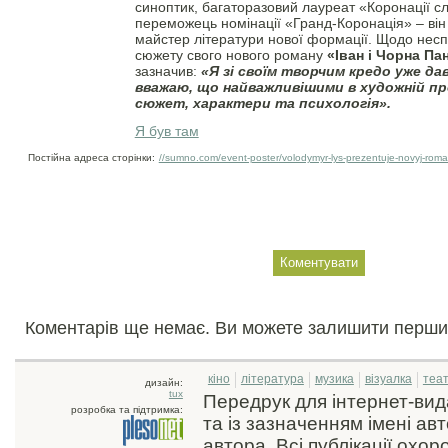
синоптик, багаторазовий лауреат «Коронації сл
переможець номінації «Гранд-Коронація» – він
майстер літератури нової формації. Щодо неспо
сюжету свого нового роману
«Іван і Чорна П
зазначив:
«Я зі своїм творчим кредо уже да
вважаю, що найважливішими в художній пр
сюжет, характери та психологія».
Я був там
Постійна адреса сторінки:
//sumno.com/event-poster/volodymyr-lys-prezentuje-novyj-roman
Коментарів ще немає. Ви можете залишити перши
кіно
література
музика
візуалка
теа
дизайн:
tux
Передрук для інтернет-ви
розробка та підтримка:
та із зазначенням імені ав
автора. Всі публікації охо