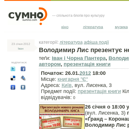
— спільнота блогів про культуру
кіно
література
музика
категорії:
література
афіша події
23 сiчня 2012
Володимир Лис презентує н
Іван
теґи:
Іван і Чорна Пантера
,
Володи
поділитися:
автором
,
презентація книги
Початок: 26.01.
2012
18:00
Місце:
книгарня "Є"
Адреса:
Київ
, вул. Лисенка, 3
Предмет події:
презентація книги
Кіл
відвідувачів:
0
26 січня о 18:00 
(вул. Лисенка, 3)
«Ґранд – Корона
Володимир Лис 