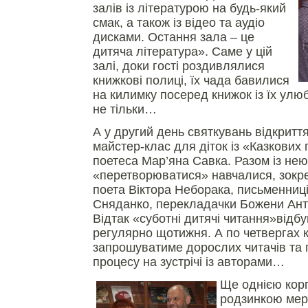
залів із літературою на будь-який
смак, а також із відео та аудіо
дисками. Остання зала – це
дитяча література». Саме у цій
залі, доки гості роздивлялися
книжкові полиці, їх чада бавилися
на килимку посеред книжок із їх улю
не тільки…
А у другий день святкувань відкритт
майстер-клас для діток із «Казкових
поетеса Мар’яна Савка. Разом із нею
«перетворюватися» навчалися, зокре
поета Віктора Неборака, письменниц
Сняданко, перекладачки Божени Ан
Відтак «суботні дитячі читання»відб
регулярно щотижня. А по четвергах 
запрошуватиме дорослих читачів та 
процесу на зустрічі із авторами…
Ще однією кор
родзинкою мер