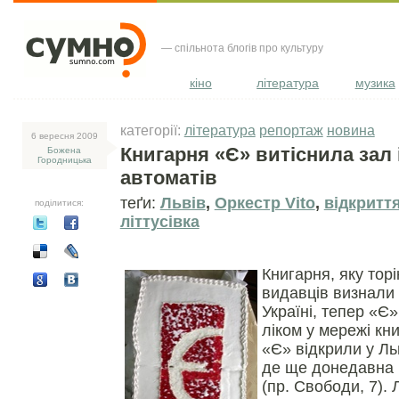
— спільнота блогів про культуру
кіно
література
музика
категорії:
література
репортаж
новина
6 вересня 2009
Книгарня «Є» витіснила зал 
Божена
Городницька
автоматів
теґи:
Львів
,
Оркестр Vito
,
відкритт
поділитися:
літтусівка
Книгарня, яку торі
видавців визнали
Україні, тепер «Є»
ліком у мережі кн
«Є» відкрили у Ль
де ще донедавна 
(пр. Свободи, 7). 