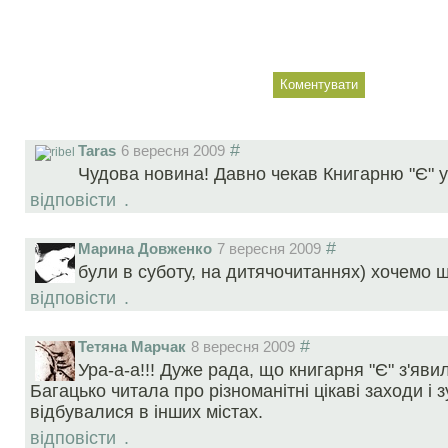
#
Taras
6 вересня 2009
Чудова новина! Давно чекав Книгарню "Є" у
відповісти
.
#
Марина Довженко
7 вересня 2009
були в суботу, на дитячочитаннях) хочемо щ
відповісти
.
#
Тетяна Марчак
8 вересня 2009
Ура-а-а!!! Дуже рада, що книгарня "Є" з'явил
Багацько читала про різноманітні цікаві заходи і зу
відбувалися в інших містах.
відповісти
.