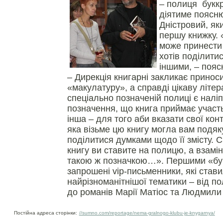
– полиця буккр
діятиме поясн
Дністровий, як
першу книжку.
може принести 
хотів поділити
іншими, – пояс
– Дирекція книгарні закликає приноси
«макулатуру», а справді цікаву літер
спеціально позначеній полиці є налі
позначення, що книга приймає участь
інша – для того аби вказати свої ко
яка візьме цю книгу могла вам подяк
поділитися думками щодо її змісту. 
книгу ви ставите на полицю, а взамін 
такою ж позначкою…». Першими «бу
запрошені vip-письменники, які став
найрізноманітнішої тематики – від по
до романів Марії Матіос та Людмил
Постійна адреса сторінки:
//sumno.com/reportage/nema-gralnogo-klubu-je-knygarnya/