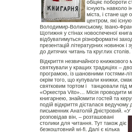
обіцяє побороти с
існують навколо і
міста, і стане ще
центром, які існую
Володимир-Волинському, Івано-Франк
Щотижня у стінах новоспеченої книга
відбуватимуться різноформатні захо
презентацій літературних новинок і з
до дитячих читань та круглих столів.
Відкриття незвичайного книжкового 
святкували у кращих традиціях – д
програмою, із шановними гостями-літ
окрім того, що купували книжки, см
святковим тортом і танцювали під м
«Оркестра Vito»… Місія проводити мі
книгарнею, знайомити гостей та керу
подій відкриття дісталася ведучому д
письменник Анатолій Дністровий. «У 
розповідав він, – розташовані
столики для читання. Тут також діє
безкоштовний wi-fi. Далі є кілька