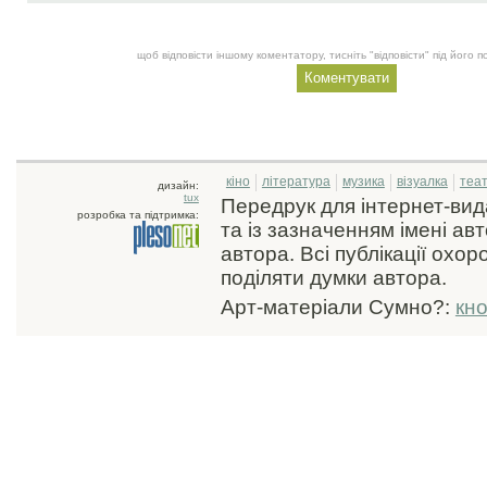
щоб відповісти іншому коментатору, тисніть "відповісти" під його
кіно
література
музика
візуалка
теа
дизайн:
tux
Передрук для інтернет-ви
розробка та підтримка:
та із зазначенням імені ав
автора. Всі публікації охо
поділяти думки автора.
Арт-матеріали Сумно?:
кн