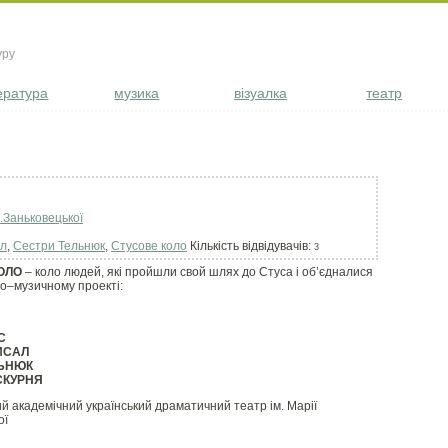
уру
ература
музика
візуалка
театр
.Заньковецької
ал
,
Сестри Тельнюк
,
Стусове коло
Кількість відвідувачів:
3
ОЛО
– коло людей, які пройшли свой шлях до Стуса і об’єдналися
но–музичному проекті:
С
ИСАЛ
ЬНЮК
СКУРНЯ
й академічний український драматичний театр ім. Марії
ої