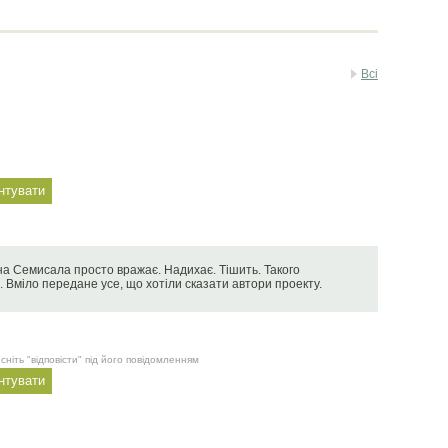
Всі
 Семисала просто вражає. Надихає. Тішить. Такого
. Вміло передане усе, що хотіли сказати автори проекту.
сніть "відповісти" під його повідомленням