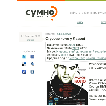
— спільнота блогів про культ
кіно
літ
категорії:
афіша події
21 березня 2009
Стусове коло у Львові
ctokkc
Початок: 10.04.
2009
18:30
Закінчення: 10.04.
2009
20:30
поділитися:
Місце:
Національний драматичний театр ім
Адреса: м.
Львів
, вул.Лесі Українки,1
Предмет події:
Дмитро Стус
,
Роман Семис
СТУСОВЕ К
у літератур
Дмитро
СТУ
Роман
СЕМ
Сестри
ТЕЛ
Сергій
ПРО
Національни
Заньковецьк