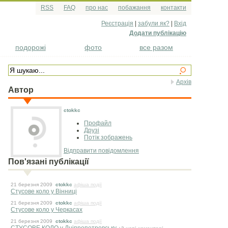
RSS
FAQ
про нас
побажання
контакти
Реєстрація
|
забули як?
|
Вхід
Додати публікацію
подорожі
фото
все разом
Архів
Автор
ctokkc
Профайл
Друзі
Потік зображень
Відправити повідомлення
Пов'язані публікації
21 березня 2009
ctokkc
афіша події
Стусове коло у Вінниці
21 березня 2009
ctokkc
афіша події
Стусове коло у Черкасах
21 березня 2009
ctokkc
афіша події