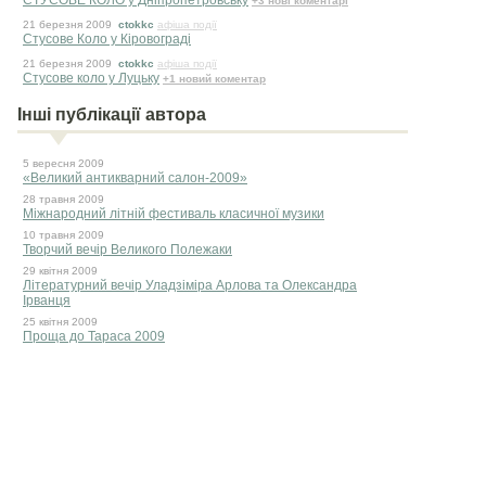
СТУСОВЕ КОЛО у Дніпропетровську
+3 нові коментарі
21 березня 2009
ctokkc
афіша події
Стусове Коло у Кіровограді
21 березня 2009
ctokkc
афіша події
Стусове коло у Луцьку
+1 новий коментар
Інші публікації автора
5 вересня 2009
«Великий антикварний салон-2009»
28 травня 2009
Міжнародний літній фестиваль класичної музики
10 травня 2009
Творчий вечір Великого Полежаки
29 квiтня 2009
Літературний вечір Уладзіміра Арлова та Олександра
Ірванця
25 квiтня 2009
Проща до Тараса 2009