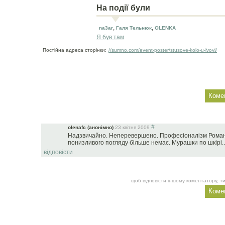
На події були
,
,
na3ar
Галя Тельнюк
OLENKA
Я був там
Постійна адреса сторінки:
//sumno.com/event-poster/stusove-kolo-u-lvovi/
#
olenafc (анонімно)
23 квiтня 2009
Надзвичайно. Неперевершено. Професіоналізм Романа
понизливого погляду більше немає. Мурашки по шкірі..
відповісти
щоб відповісти іншому коментатору, ти