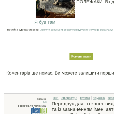
ПОЛЕЖАКИ. Вхід 
Я був там
Постійна адреса сторінки:
//sumno.com/event-poster/tvorchyj-vechir-velykogo-polezhaky/
Коментарів ще немає. Ви можете залишити перши
кіно
література
музика
візуалка
теа
дизайн:
tux
Передрук для інтернет-ви
розробка та підтримка:
та із зазначенням імені ав