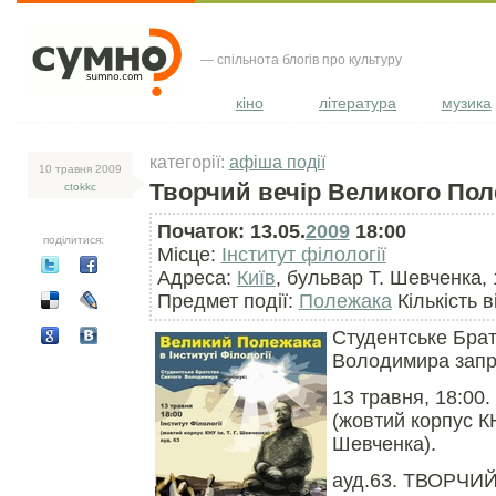
— спільнота блогів про культуру
кіно
література
музика
категорії:
афіша події
10 травня 2009
Творчий вечір Великого По
ctokkc
Початок: 13.05.
2009
18:00
поділитися:
Місце:
Інститут філології
Адреса:
Київ
, бульвар Т. Шевченка, 
Предмет події:
Полежака
Кількість в
Студентське Брат
Володимира запр
13 травня, 18:00. 
(жовтий корпус КН
Шевченка).
ауд.63. ТВОРЧИ