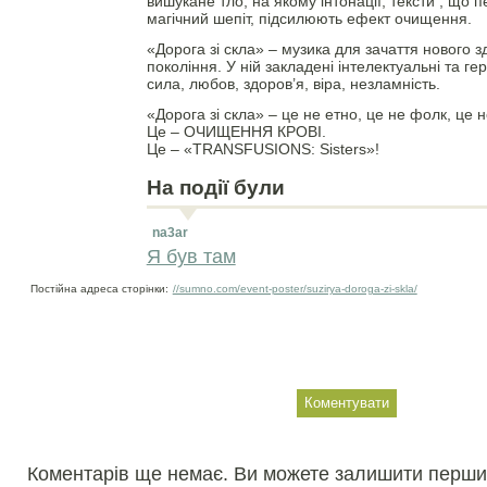
вишукане тло, на якому інтонації, тексти , що 
магічний шепіт, підсилюють ефект очищення.
«Дорога зі скла» – музика для зачаття нового з
покоління. У ній закладені інтелектуальні та ге
сила, любов, здоров’я, віра, незламність.
«Дорога зі скла» – це не етно, це не фолк, це н
Це – ОЧИЩЕННЯ КРОВІ.
Це – «TRANSFUSIONS: Sisters»!
На події були
na3ar
Я був там
Постійна адреса сторінки:
//sumno.com/event-poster/suzirya-doroga-zi-skla/
Коментарів ще немає. Ви можете залишити перши