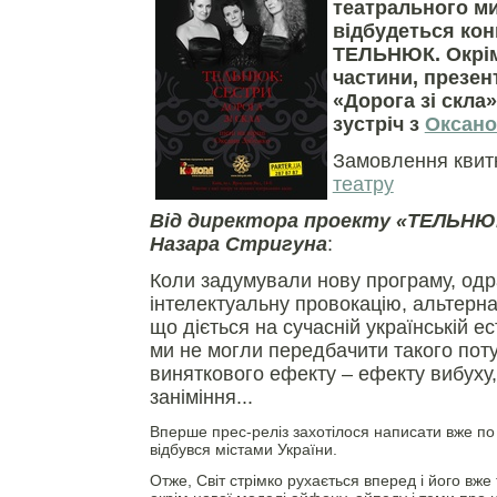
театрального м
відбудеться кон
ТЕЛЬНЮК. Окрім
частини, презен
«Дорога зі скла»
зустріч з
Оксано
Замовлення квитк
театру
Від директора проекту «ТЕЛЬНЮ
Назара Стригуна
:
Коли задумували нову програму, одра
інтелектуальну провокацію, альтерна
що діється на сучасній українській ес
ми не могли передбачити такого поту
виняткового ефекту – ефекту вибуху,
заніміння...
Вперше прес-реліз захотілося написати вже по 
відбувся містами України.
Отже, Світ стрімко рухається вперед і його вже