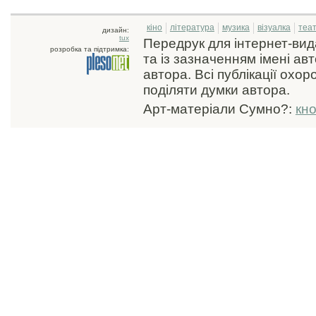
кіно
література
музика
візуалка
теа
дизайн:
tux
Передрук для інтернет-ви
розробка та підтримка:
та із зазначенням імені ав
автора. Всі публікації охо
поділяти думки автора.
Арт-матеріали Сумно?:
кн