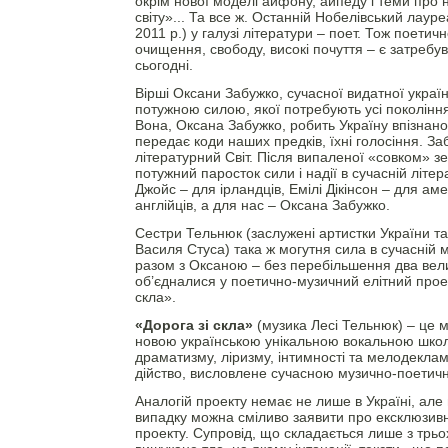
окрім нової моделі айфону, айпеду і теми про 
світу»... Та все ж. Останній Нобелівський лау
2011 р.) у галузі літератури – поет. Тож поетич
очищення, свободу, високі почуття – є затребу
сьогодні.
Вірші Оксани Забужко, сучасної видатної україн
потужною силою, якої потребують усі покоління у
Вона, Оксана Забужко, робить Україну впізнано
передає коди наших предків, їхні голосіння. За
літературний Світ. Після випаленої «совком» зем
потужний паросток сили і надії в сучасній літе
Джойс – для ірландців, Емілі Дікінсон – для ам
англійців, а для нас – Оксана Забужко.
Сестри Тельнюк (заслужені артистки України та
Василя Стуса) така ж могутня сила в сучасній м
разом з Оксаною – без перебільшення два вел
об’єдналися у поетично-музичний елітний проек
скла».
«Дорога зі скла»
(музика Лесі Тельнюк) – це м
новою українською унікальною вокальною школ
драматизму, ліризму, інтимності та мелодеклам
дійство, висловлене сучасною музично-поети
Аналогій проекту немає не лише в Україні, але 
випадку можна сміливо заявити про ексклюзивні
проекту. Супровід, що складається лише з трьо