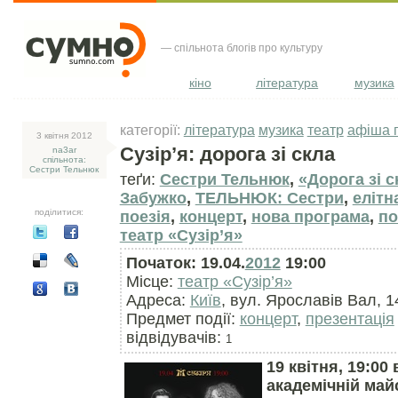
— спільнота блогів про культуру
кіно
література
музика
категорії:
література
музика
театр
афіша п
3 квiтня 2012
Сузір’я: дорога зі скла
na3ar
спільнота:
Сестри Тельнюк
теґи:
Cестри Тельнюк
,
«Дорога зі с
Забужко
,
ТЕЛЬНЮК: Сестри
,
елітн
поділитися:
поезія
,
концерт
,
нова програма
,
по
театр «Сузір’я»
Початок: 19.04.
2012
19:00
Місце:
театр «Сузір’я»
Адреса:
Київ
, вул. Ярославів Вал, 1
Предмет події:
концерт
,
презентація
відвідувачів:
1
19 квітня, 19:00 
академічній май