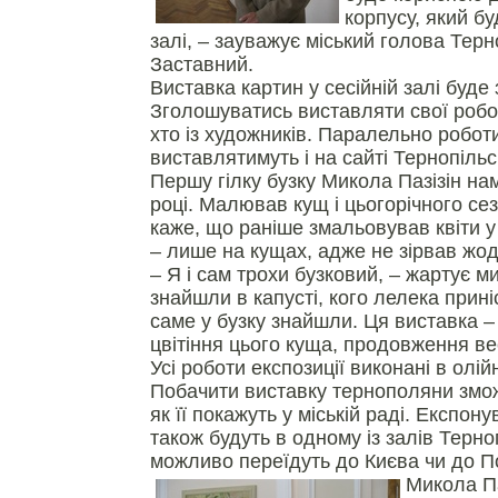
корпусу, який бу
залі, – зауважує міський голова Тер
Заставний.
Виставка картин у сесійній залі буде
Зголошуватись виставляти свої робо
хто із художників. Паралельно робот
виставлятимуть і на сайті Тернопільсь
Першу гілку бузку Микола Пазізін н
році. Малював кущ і цьогорічного се
каже, що раніше змальовував квіти у 
– лише на кущах, адже не зірвав жодн
– Я і сам трохи бузковий, – жартує ми
знайшли в капусті, кого лелека прині
саме у бузку знайшли. Ця виставка 
цвітіння цього куща, продовження ве
Усі роботи експозиції виконані в олі
Побачити виставку тернополяни змож
як її покажуть у міській раді. Експон
також будуть в одному із залів Терно
можливо переїдуть до Києва чи до П
Микола Па