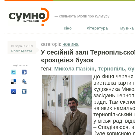
— спільнота блогів про культуру
кіно
література
музика
категорії:
новина
15 червня 2009
У сесійній залі Тернопільско
Олеся Кравчук
«розцвів» бузок
поділитися:
теґи:
Микола Пазізін
,
Тернопіль
,
бу
До кінця червня
виставка картин
художника Микол
засідань Тернопі
ради. Там експо
на яких намаль
тернопільський 
у міські раді ві
– Сподіваюся, в
буде корисною 