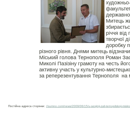
художньо
факультет
державног
Митець жи
збираєтьс
річчя від 
творчої ді
доробку п
різного рівня. Днями митець відзначи
Міський голова Тернополя Роман За
Миколі Пазізіну грамоту на честь його
активну участь у культурно-мистецько
за реперезентування Тернополя на м
Постійна адреса сторінки:
//sumno.com/news/2009/06/15/u-sesijnij-zali-ternopilskoji-miskr