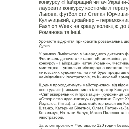
конкурсу «Найкращий читач України-
лауреати конкурсу костюмів літерату
Львова, футболісти Степан Юрчишин 
Кульчицький, дизайнер – переможниц
Fashion Week на кращу колекцію до 
Романова та інші.
Урочисте відкриття прикрасить розважальна шо
Дурка.
У рамках Львівського міжнародного дитячого ф
Фестиваль дичячого читання «Книгоманія», де 
конкурсу «Найкращий читач України», Фестивал
мистецтва – унікальна міжнародна виставка ілю
литовських художників, на якій буде представл
найвідоміших ілюстраторів, та Книжковий ярма
Щодня проходитимуть майстер-класи від відоми
слон удачі» (письменник та ілюстратор Кястутіс
«Світ акварельних імпровізацій» (художниця Сіг
«Створюємо чудо-книжку» (художники Сігуте Х
Йодішюс, Литва), а також майстер-класи від Ко
Штанко, Катерини Білетної, Олега Петренка-Зан
Ковальчук, Наталки Балух, Макса Паленка та і
ілюстраторів.
Загалом протягом Фестивалю 120 годин безкош