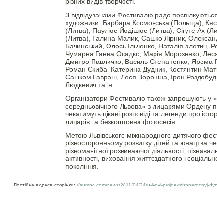
різних видів творчості.
З відвідувачами Фестивалю радо поспілкуються
художники: Барбара Космовська (Польща), Кяс
(Литва), Паулюс Йодішюс (Литва), Сігуте Ах (Ли
(Литва), Галина Малик, Сашко Лірник, Олексан
Бачинський, Олесь Ільченко, Наталія алетич, 
Чумарна Ганна Осадко, Марія Морозенко, Леся 
Дмитро Павличко, Василь Степаненко, Ярема Г
Роман Скиба, Катерина Дудник, Костянтин Матв
Сашком Гаврош, Леся Вороніна, Ірен Роздобудь
Людкевич та ін.
Організатори Фестивалю також запрошують у 
середньовічного Львова» з лицарями Ордену п
чекатимуть цікаві розповіді та легенди про істо
лицарів та безкоштовна фотосесія.
Метою Львівського міжнародного дитячого фес
різносторонньому розвитку дітей та юнацтва че
різноманітної розвиваючої діяльності, пізнаваль
активності, виховання життєздатного і соціаль
покоління.
Постійна адреса сторінки:
//sumno.com/news/2011/04/24/u-lvovi-projde-mizhnarodnyj-dyty