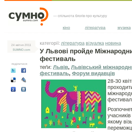
— спільнота блогів про культуру
кіно
література
музика
категорії:
література
візуалка
новина
24 квiтня 2011
У Львові пройде Міжнародн
SUMNO.com
фестиваль
поділитися:
теґи:
Львів
,
Львівський міжнародн
фестиваль
,
Форум видавців
28-30 кві
проходит
міжнарод
фестивал
Розпочнет
учасників
якому віз
переможці