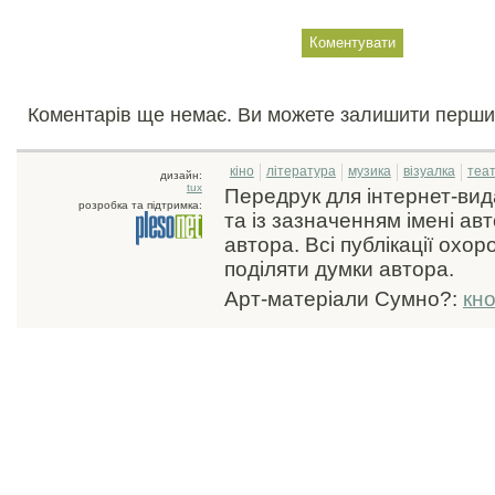
Коментарів ще немає. Ви можете залишити перши
кіно
література
музика
візуалка
теа
дизайн:
tux
Передрук для інтернет-ви
розробка та підтримка:
та із зазначенням імені ав
автора. Всі публікації охо
поділяти думки автора.
Арт-матеріали Сумно?:
кн